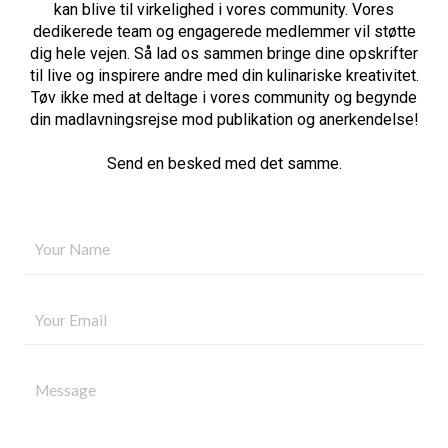
kan blive til virkelighed i vores community. Vores
dedikerede team og engagerede medlemmer vil støtte
dig hele vejen. Så lad os sammen bringe dine opskrifter
til live og inspirere andre med din kulinariske kreativitet.
Tøv ikke med at deltage i vores community og begynde
din madlavningsrejse mod publikation og anerkendelse!
Send en besked med det samme.
Y
o
u
E
r
m
N
a
a
Y
i
m
o
l
e
u
A
*