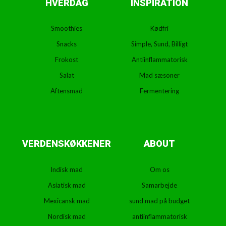
HVERDAG
INSPIRATION
Smoothies
Kødfri
Snacks
Simple, Sund, Billigt
Frokost
Antiinflammatorisk
Salat
Mad sæsoner
Aftensmad
Fermentering
VERDENSKØKKENER
ABOUT
Indisk mad
Om os
Asiatisk mad
Samarbejde
Mexicansk mad
sund mad på budget
Nordisk mad
antiinflammatorisk