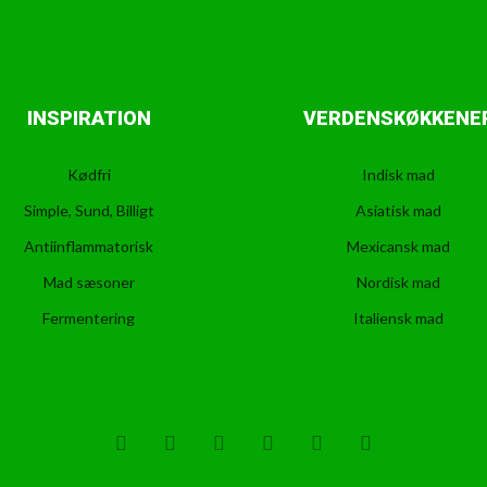
INSPIRATION
VERDENSKØKKENE
Kødfri
Indisk mad
Simple, Sund, Billigt
Asiatisk mad
Antiinflammatorisk
Mexicansk mad
Mad sæsoner
Nordisk mad
Fermentering
Italiensk mad
T
F
D
Y
P
M
w
a
r
o
i
e
i
c
i
u
n
d