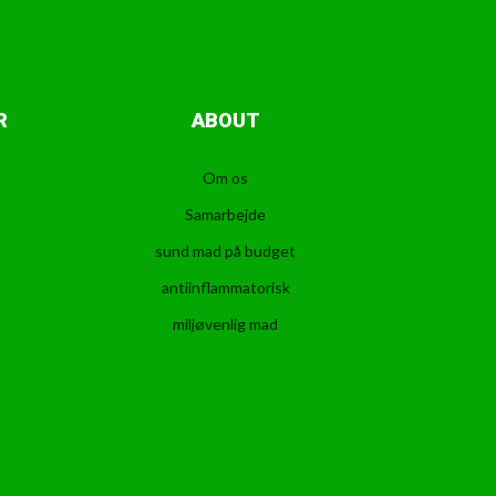
R
ABOUT
Om os
Samarbejde
sund mad på budget
antiinflammatorisk
miljøvenlig mad