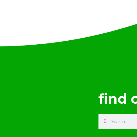
find 
Search
Search