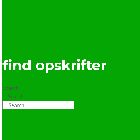
find opskrifter
Search
Search