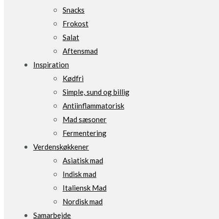
Snacks
Frokost
Salat
Aftensmad
Inspiration
Kødfri
Simple, sund og billig
Antiinflammatorisk
Mad sæsoner
Fermentering
Verdenskøkkener
Asiatisk mad
Indisk mad
Italiensk Mad
Nordisk mad
Samarbejde