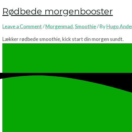
Rødbede morgenbooster
Leave a Comment
/
Morgenmad
,
Smoothie
/ By
Hugo Ande
Lækker rødbede smoothie, kick start din morgen sundt.