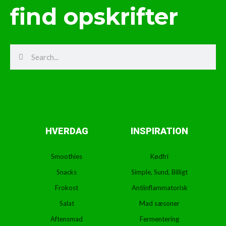
find opskrifter
Search
Search
HVERDAG
INSPIRATION
Smoothies
Kødfri
Snacks
Simple, Sund, Billigt
Frokost
Antiinflammatorisk
Salat
Mad sæsoner
Aftensmad
Fermentering