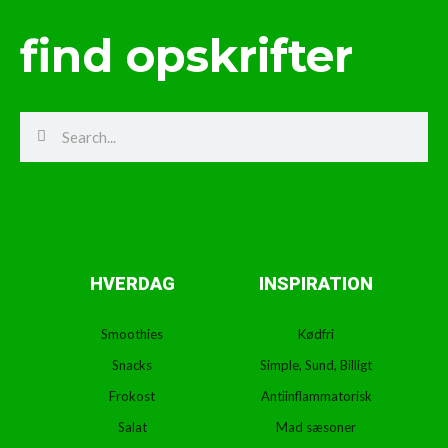
find opskrifter
Search
Search
HVERDAG
INSPIRATION
Smoothies
Kødfri
Snacks
Simple, Sund, Billigt
Frokost
Antiinflammatorisk
Salat
Mad sæsoner