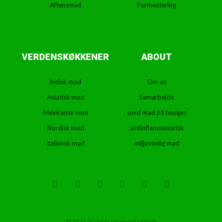
Aftensmad
Fermentering
VERDENSKØKKENER
ABOUT
Indisk mad
Om os
Asiatisk mad
Samarbejde
Mexicansk mad
sund mad på budget
Nordisk mad
antiinflammatorisk
Italiensk mad
miljøvenlig mad
T
F
D
Y
P
M
w
a
r
o
i
e
i
c
i
u
n
d
t
e
b
t
t
i
t
b
b
u
e
u
e
o
b
b
r
m
r
o
l
e
e
© 2025 All rights reserved zeenup