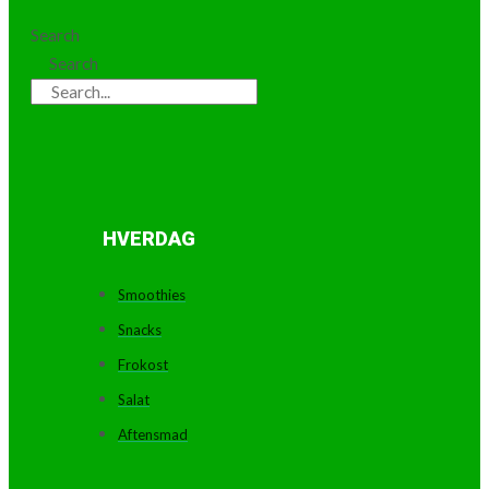
Search
Search
HVERDAG
Smoothies
Snacks
Frokost
Salat
Aftensmad