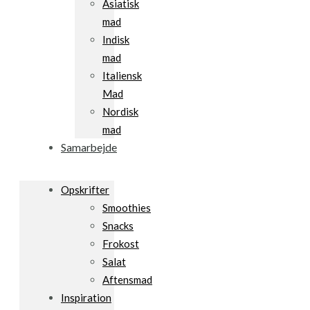
Asiatisk
mad
Indisk
mad
Italiensk
Mad
Nordisk
mad
Samarbejde
Opskrifter
Smoothies
Snacks
Frokost
Salat
Aftensmad
Inspiration