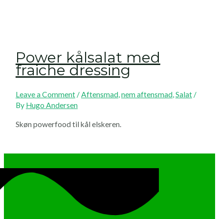
Power kålsalat med
fraiche dressing
Leave a Comment
/
Aftensmad
,
nem aftensmad
,
Salat
/
By
Hugo Andersen
Skøn powerfood til kål elskeren.