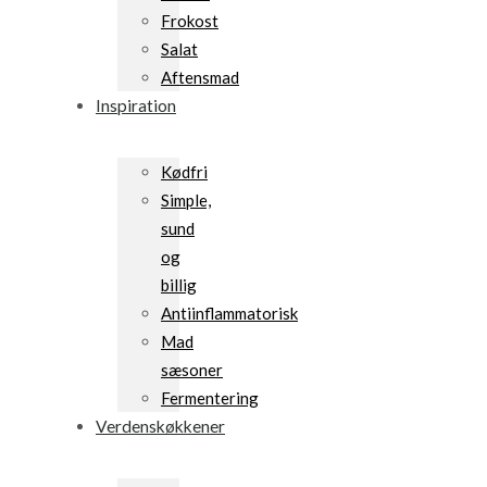
Frokost
Salat
Aftensmad
Inspiration
Kødfri
Simple,
sund
og
billig
Antiinflammatorisk
Mad
sæsoner
Fermentering
Verdenskøkkener