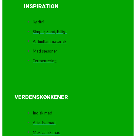
INSPIRATION
Kødfri
Simple, Sund, Billigt
Antiinflammatorisk
Mad sæsoner
Fermentering
VERDENSKØKKENER
Indisk mad
Asiatisk mad
Mexicansk mad