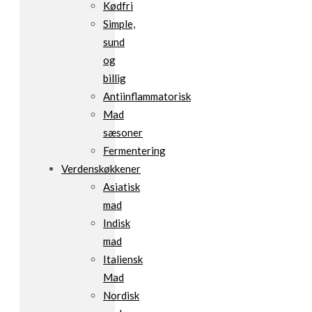
Kødfri
Simple,
sund
og
billig
Antiinflammatorisk
Mad
sæsoner
Fermentering
Verdenskøkkener
Asiatisk
mad
Indisk
mad
Italiensk
Mad
Nordisk