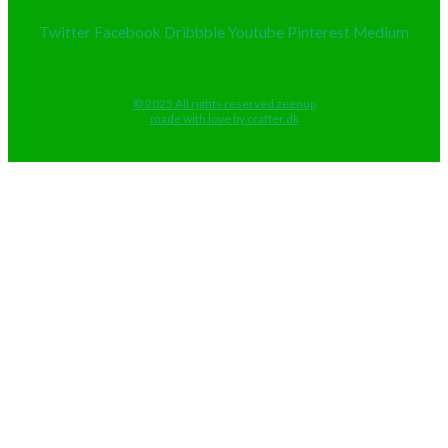
Twitter
Facebook
Dribbble
Youtube
Pinterest
Medium
© 2025 All rights reserved zeenup
made with love by crafter.dk