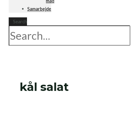
mad
Samarbejde
Search
kål salat