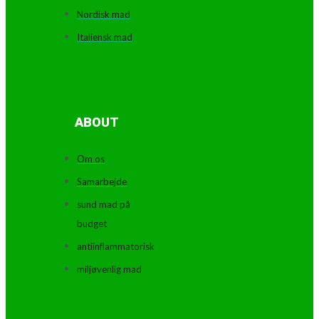
Nordisk mad
Italiensk mad
ABOUT
Om os
Samarbejde
sund mad på
budget
antiinflammatorisk
miljøvenlig mad