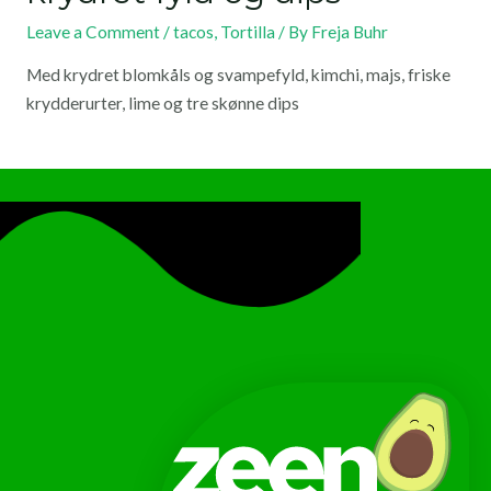
Leave a Comment
/
tacos
,
Tortilla
/ By
Freja Buhr
Med krydret blomkåls og svampefyld, kimchi, majs, friske
krydderurter, lime og tre skønne dips