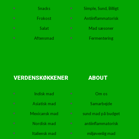
Snacks
Simple, Sund, Billigt
Frokost
Antiinflammatorisk
Salat
Mad sæsoner
Aftensmad
Fermentering
VERDENSKØKKENER
ABOUT
Indisk mad
Om os
Asiatisk mad
Samarbejde
Mexicansk mad
sund mad på budget
Nordisk mad
antiinflammatorisk
Italiensk mad
miljøvenlig mad