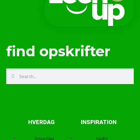
find opskrifter
Search
Search
HVERDAG
INSPIRATION
Smoothies
Kødfri