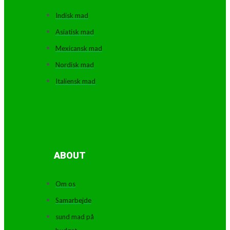
Indisk mad
Asiatisk mad
Mexicansk mad
Nordisk mad
Italiensk mad
ABOUT
Om os
Samarbejde
sund mad på