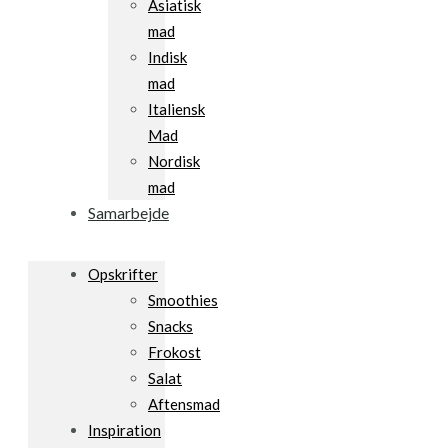
Asiatisk
mad
Indisk
mad
Italiensk
Mad
Nordisk
mad
Samarbejde
Opskrifter
Smoothies
Snacks
Frokost
Salat
Aftensmad
Inspiration