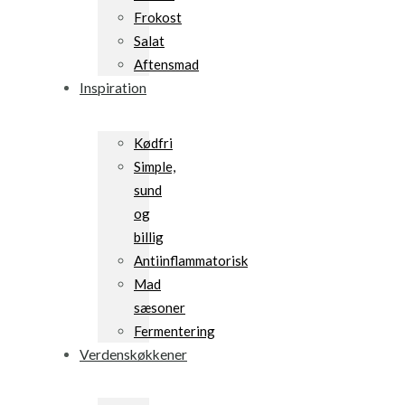
Frokost
Salat
Aftensmad
Inspiration
Kødfri
Simple,
sund
og
billig
Antiinflammatorisk
Mad
sæsoner
Fermentering
Verdenskøkkener