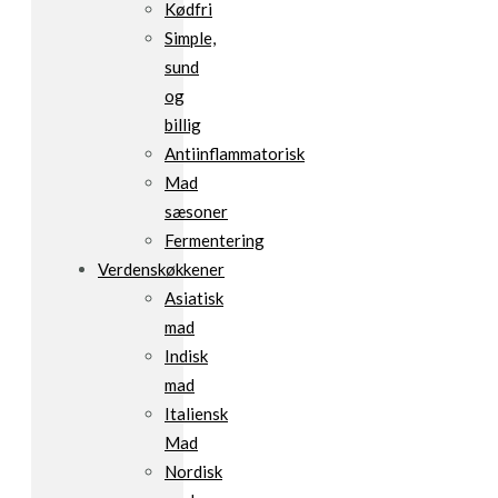
Kødfri
Simple,
sund
og
billig
Antiinflammatorisk
Mad
sæsoner
Fermentering
Verdenskøkkener
Asiatisk
mad
Indisk
mad
Italiensk
Mad
Nordisk