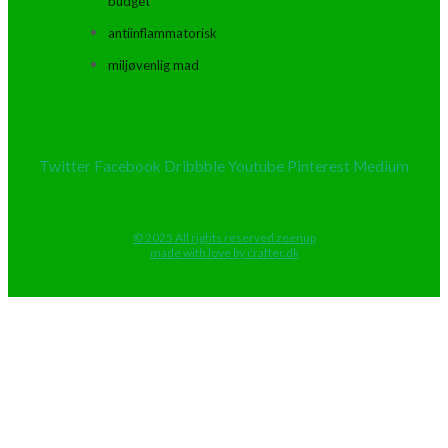
budget
antiinflammatorisk
miljøvenlig mad
Twitter
Facebook
Dribbble
Youtube
Pinterest
Medium
© 2025 All rights reserved zeenup
made with love by crafter.dk