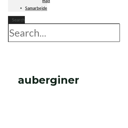
mad
Samarbejde
Search
auberginer