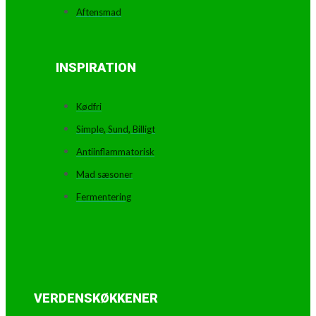
Aftensmad
INSPIRATION
Kødfri
Simple, Sund, Billigt
Antiinflammatorisk
Mad sæsoner
Fermentering
VERDENSKØKKENER