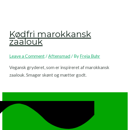
Kødfri marokkansk
zaalouk
Leave a Comment
/
Aftensmad
/ By
Freja Buhr
Vegansk gryderet, som er inspireret af marokkansk
zaalouk. Smager skønt og mætter godt.