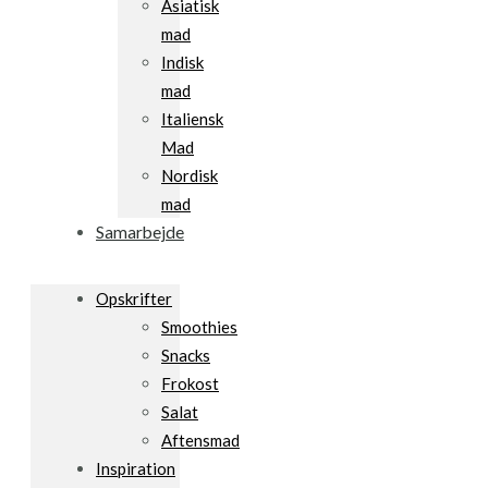
Asiatisk
mad
Indisk
mad
Italiensk
Mad
Nordisk
mad
Samarbejde
Opskrifter
Smoothies
Snacks
Frokost
Salat
Aftensmad
Inspiration