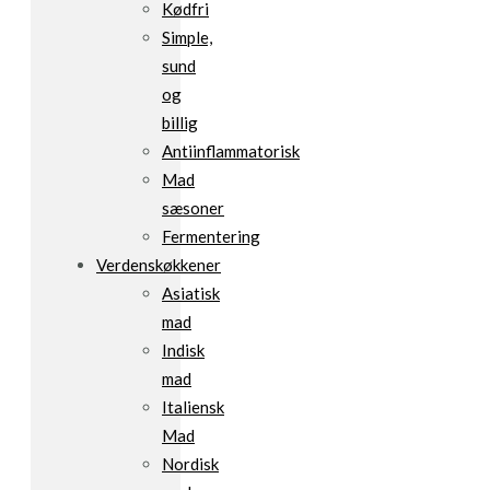
Kødfri
Simple,
sund
og
billig
Antiinflammatorisk
Mad
sæsoner
Fermentering
Verdenskøkkener
Asiatisk
mad
Indisk
mad
Italiensk
Mad
Nordisk