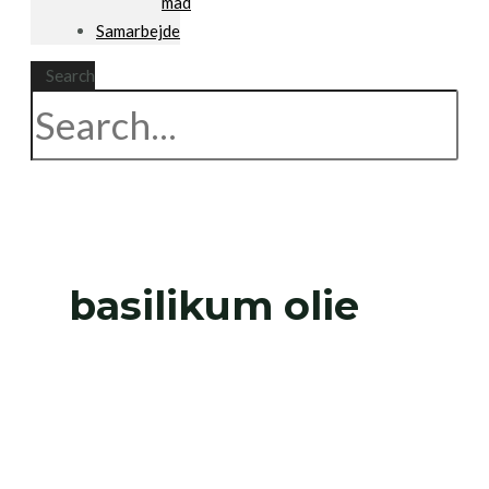
mad
Samarbejde
Search
basilikum olie