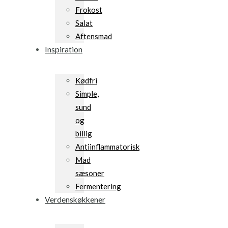
Frokost
Salat
Aftensmad
Inspiration
Kødfri
Simple,
sund
og
billig
Antiinflammatorisk
Mad
sæsoner
Fermentering
Verdenskøkkener