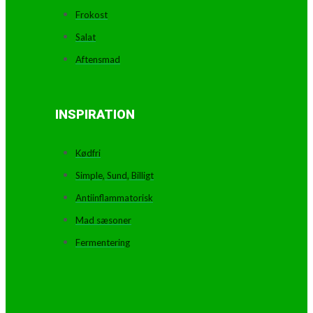
Frokost
Salat
Aftensmad
INSPIRATION
Kødfri
Simple, Sund, Billigt
Antiinflammatorisk
Mad sæsoner
Fermentering