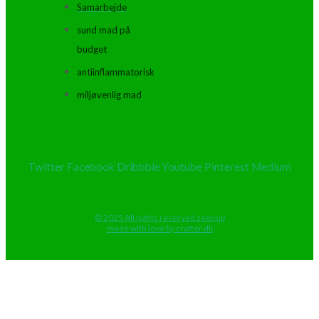
Samarbejde
sund mad på
budget
antiinflammatorisk
miljøvenlig mad
Twitter
Facebook
Dribbble
Youtube
Pinterest
Medium
© 2025 All rights reserved zeenup
made with love by crafter.dk