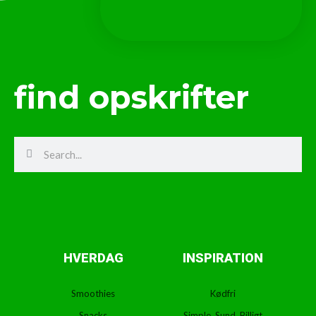
find opskrifter
Search
Search
HVERDAG
INSPIRATION
Smoothies
Kødfri
Snacks
Simple, Sund, Billigt