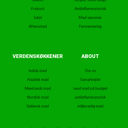
Frokost
Antiinflammatorisk
Salat
Mad sæsoner
Aftensmad
Fermentering
VERDENSKØKKENER
ABOUT
Indisk mad
Om os
Asiatisk mad
Samarbejde
Mexicansk mad
sund mad på budget
Nordisk mad
antiinflammatorisk
Italiensk mad
miljøvenlig mad
T
F
D
Y
P
M
w
a
r
o
i
e
i
c
i
u
n
d