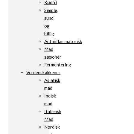
Kødfri
Simple,
sund
og
billig
Antiinflammatorisk
Mad
sæsoner
Fermentering
Verdenskøkkener
Asiatisk
mad
Indisk
mad
Italiensk
Mad
Nordisk