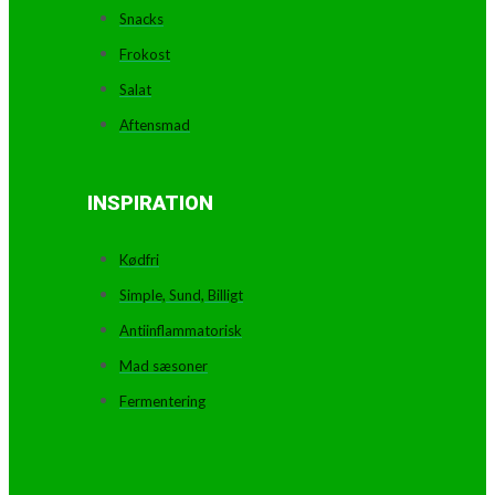
Snacks
Frokost
Salat
Aftensmad
INSPIRATION
Kødfri
Simple, Sund, Billigt
Antiinflammatorisk
Mad sæsoner
Fermentering