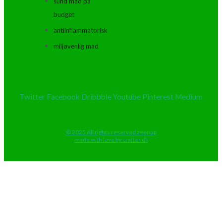
sund mad på
budget
antiinflammatorisk
miljøvenlig mad
Twitter
Facebook
Dribbble
Youtube
Pinterest
Medium
© 2025 All rights reserved zeenup
made with love by crafter.dk