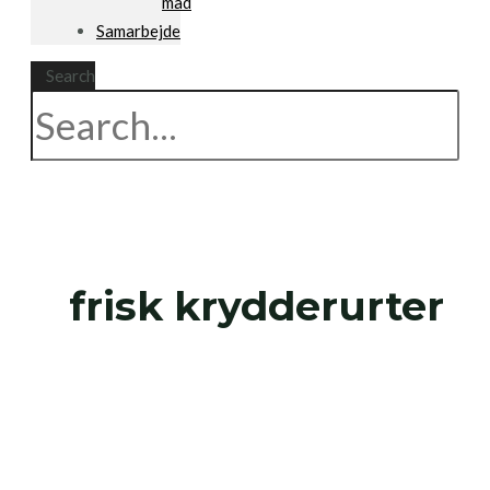
mad
Samarbejde
Search
frisk krydderurter