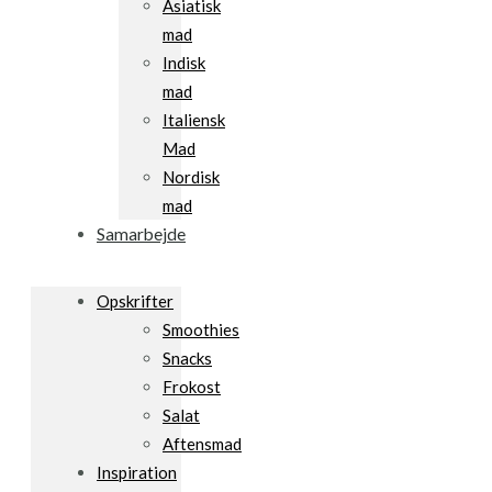
Asiatisk
mad
Indisk
mad
Italiensk
Mad
Nordisk
mad
Samarbejde
Opskrifter
Smoothies
Snacks
Frokost
Salat
Aftensmad
Inspiration