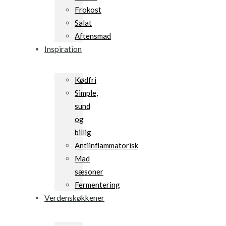
Frokost
Salat
Aftensmad
Inspiration
Kødfri
Simple,
sund
og
billig
Antiinflammatorisk
Mad
sæsoner
Fermentering
Verdenskøkkener