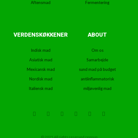
Aftensmad
Fermentering
VERDENSKØKKENER
ABOUT
Indisk mad
Om os
Asiatisk mad
Samarbejde
Mexicansk mad
sund mad på budget
Nordisk mad
antiinflammatorisk
Italiensk mad
miljøvenlig mad
T
F
D
Y
P
M
w
a
r
o
i
e
i
c
i
u
n
d
t
e
b
t
t
i
t
b
b
u
e
u
e
o
b
b
r
m
r
o
l
e
e
© 2025 All rights reserved zeenup