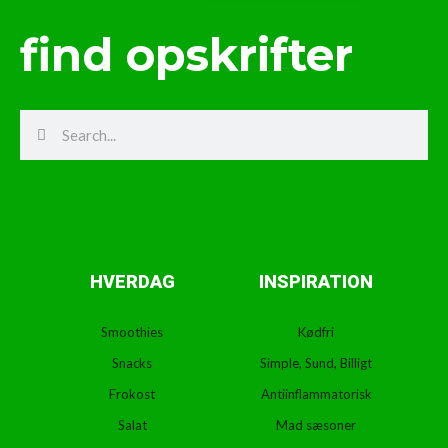
find opskrifter
Search
Search
HVERDAG
INSPIRATION
Smoothies
Kødfri
Snacks
Simple, Sund, Billigt
Frokost
Antiinflammatorisk
Salat
Mad sæsoner