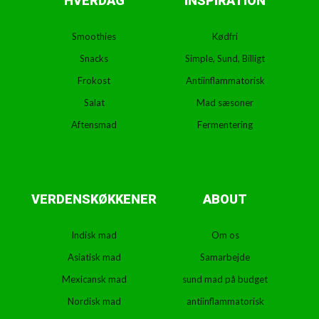
HVERDAG
INSPIRATION
Smoothies
Kødfri
Snacks
Simple, Sund, Billigt
Frokost
Antiinflammatorisk
Salat
Mad sæsoner
Aftensmad
Fermentering
VERDENSKØKKENER
ABOUT
Indisk mad
Om os
Asiatisk mad
Samarbejde
Mexicansk mad
sund mad på budget
Nordisk mad
antiinflammatorisk