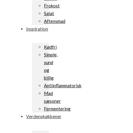
Frokost
Salat
Aftensmad
Inspiration
Kødfri
Simple,
sund
og
billig
Antiinflammatorisk
Mad
sæsoner
Fermentering
Verdenskøkkener