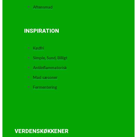
Aftensmad
INSPIRATION
Kødfri
Simple, Sund, Billigt
Antiinflammatorisk
Mad sæsoner
Fermentering
VERDENSKØKKENER