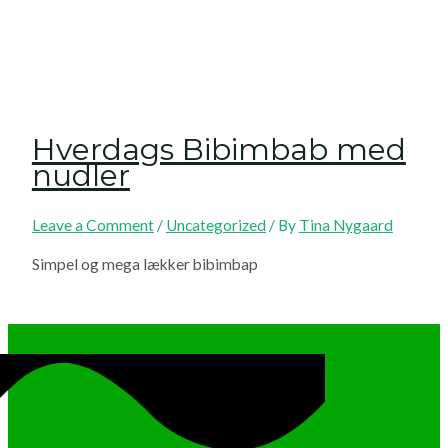
Hverdags Bibimbab med
nudler
Leave a Comment
/
Uncategorized
/ By
Tina Nygaard
Simpel og mega lækker bibimbap