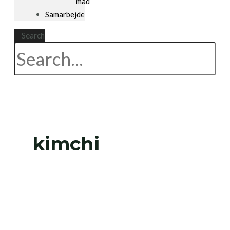
mad
Samarbejde
Search
kimchi