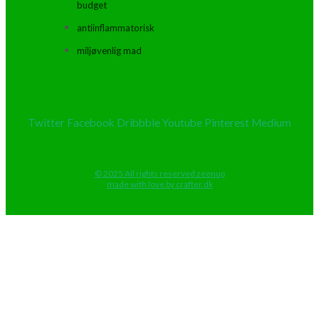
budget
antiinflammatorisk
miljøvenlig mad
Twitter
Facebook
Dribbble
Youtube
Pinterest
Medium
© 2025 All rights reserved zeenup
made with love by crafter.dk