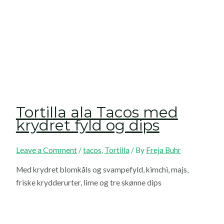
Tortilla ala Tacos med
krydret fyld og dips
Leave a Comment
/
tacos
,
Tortilla
/ By
Freja Buhr
Med krydret blomkåls og svampefyld, kimchi, majs,
friske krydderurter, lime og tre skønne dips