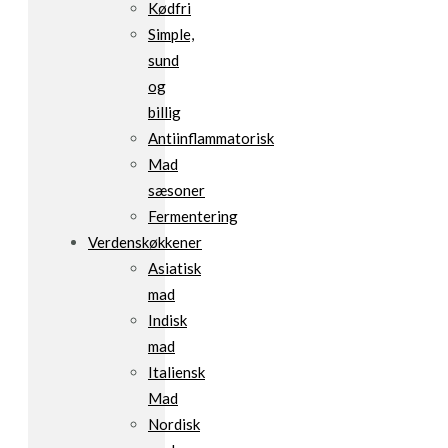
Kødfri
Simple,
sund
og
billig
Antiinflammatorisk
Mad
sæsoner
Fermentering
Verdenskøkkener
Asiatisk
mad
Indisk
mad
Italiensk
Mad
Nordisk