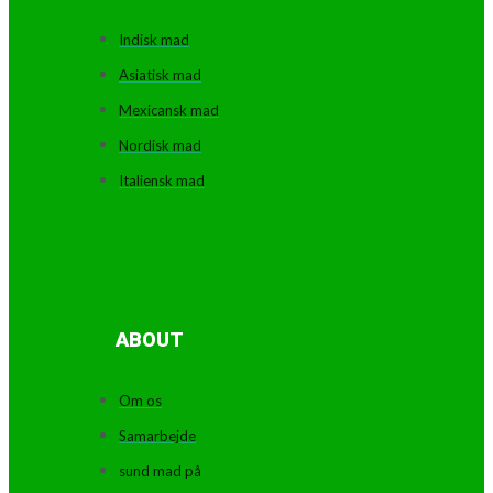
Indisk mad
Asiatisk mad
Mexicansk mad
Nordisk mad
Italiensk mad
ABOUT
Om os
Samarbejde
sund mad på