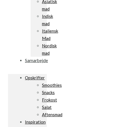
Asiatisk
mad
Indisk
mad
Italiensk
Mad
Nordisk
mad
Samarbejde
Opskrifter
Smoothies
Snacks
Frokost
Salat
Aftensmad
Inspiration