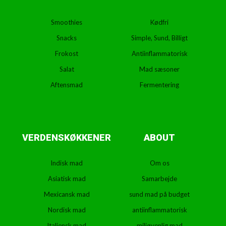
Smoothies
Kødfri
Snacks
Simple, Sund, Billigt
Frokost
Antiinflammatorisk
Salat
Mad sæsoner
Aftensmad
Fermentering
VERDENSKØKKENER
ABOUT
Indisk mad
Om os
Asiatisk mad
Samarbejde
Mexicansk mad
sund mad på budget
Nordisk mad
antiinflammatorisk
Italiensk mad
miljøvenlig mad