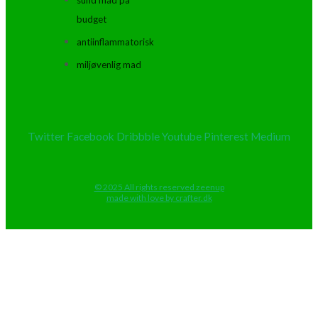
budget
antiinflammatorisk
miljøvenlig mad
Twitter
Facebook
Dribbble
Youtube
Pinterest
Medium
© 2025 All rights reserved zeenup
made with love by crafter.dk