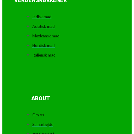
VERDENSKØKKENER
Indisk mad
Asiatisk mad
Mexicansk mad
Nordisk mad
Italiensk mad
ABOUT
Om os
Samarbejde
sund mad på