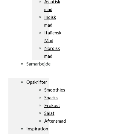
Asiatisk
mad
Indisk
mad
Italiensk
Mad
Nordisk
mad
Samarbejde
Opskrifter
Smoothies
Snacks
Frokost
Salat
Aftensmad
Inspiration