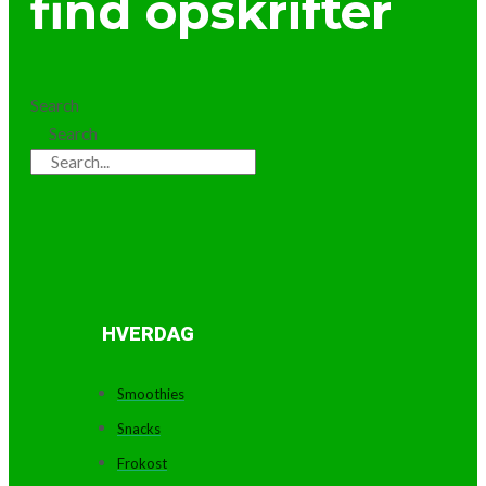
find opskrifter
Search
Search
HVERDAG
Smoothies
Snacks
Frokost