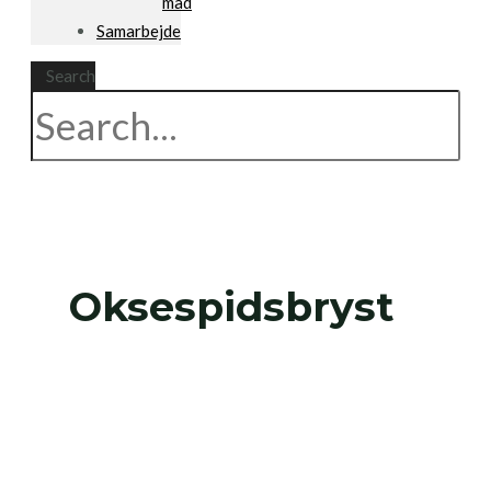
mad
Samarbejde
Search
Oksespidsbryst