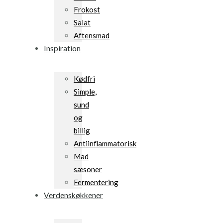
Frokost
Salat
Aftensmad
Inspiration
Kødfri
Simple,
sund
og
billig
Antiinflammatorisk
Mad
sæsoner
Fermentering
Verdenskøkkener