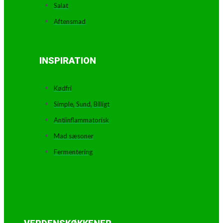
Salat
Aftensmad
INSPIRATION
Kødfri
Simple, Sund, Billigt
Antiinflammatorisk
Mad sæsoner
Fermentering