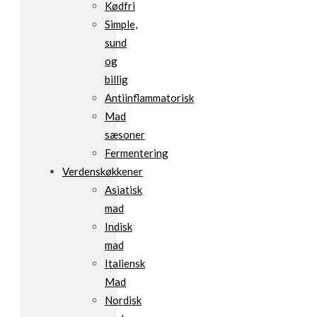
Kødfri
Simple,
sund
og
billig
Antiinflammatorisk
Mad
sæsoner
Fermentering
Verdenskøkkener
Asiatisk
mad
Indisk
mad
Italiensk
Mad
Nordisk