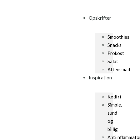
Skip
to
Opskrifter
content
Smoothies
Snacks
Frokost
Salat
Aftensmad
Inspiration
Kødfri
Simple,
sund
og
billig
Antiinflammato