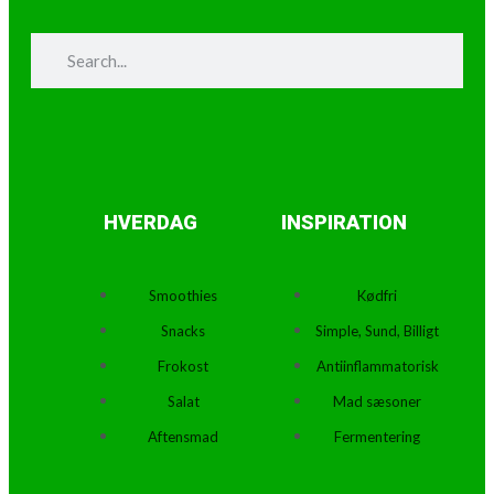
Search
Search
HVERDAG
INSPIRATION
Smoothies
Kødfri
Snacks
Simple, Sund, Billigt
Frokost
Antiinflammatorisk
Salat
Mad sæsoner
Aftensmad
Fermentering