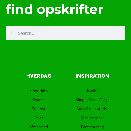
find opskrifter
Search
Search
HVERDAG
INSPIRATION
Smoothies
Kødfri
Snacks
Simple, Sund, Billigt
Frokost
Antiinflammatorisk
Salat
Mad sæsoner
Aftensmad
Fermentering