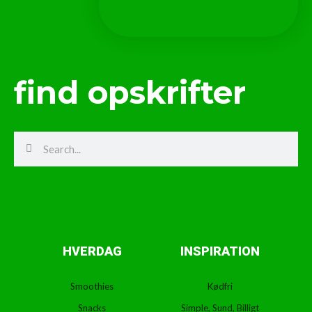
find opskrifter
Search
Search
HVERDAG
INSPIRATION
Smoothies
Kødfri
Snacks
Simple, Sund, Billigt