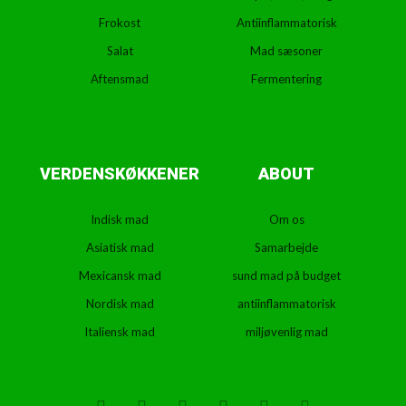
Frokost
Antiinflammatorisk
Salat
Mad sæsoner
Aftensmad
Fermentering
VERDENSKØKKENER
ABOUT
Indisk mad
Om os
Asiatisk mad
Samarbejde
Mexicansk mad
sund mad på budget
Nordisk mad
antiinflammatorisk
Italiensk mad
miljøvenlig mad
T
F
D
Y
P
M
w
a
r
o
i
e
i
c
i
u
n
d