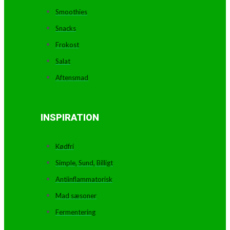
Smoothies
Snacks
Frokost
Salat
Aftensmad
INSPIRATION
Kødfri
Simple, Sund, Billigt
Antiinflammatorisk
Mad sæsoner
Fermentering