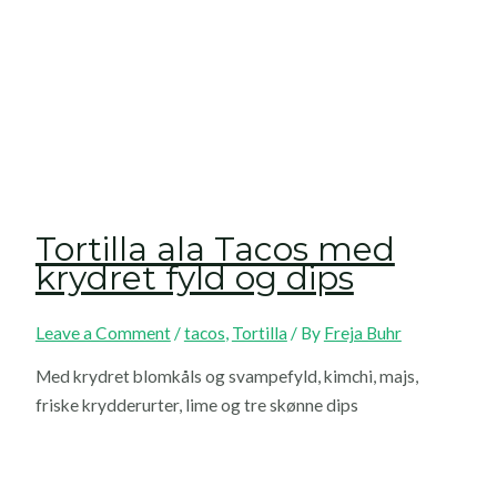
Tortilla ala Tacos med
krydret fyld og dips
Leave a Comment
/
tacos
,
Tortilla
/ By
Freja Buhr
Med krydret blomkåls og svampefyld, kimchi, majs,
friske krydderurter, lime og tre skønne dips