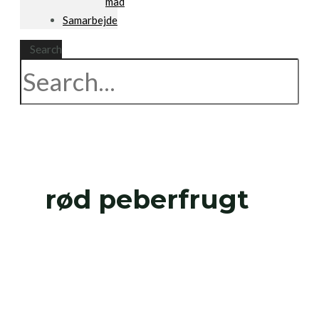
mad
Samarbejde
Search
rød peberfrugt