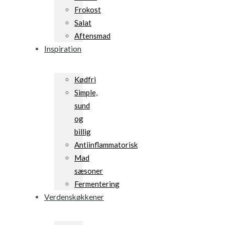
Frokost
Salat
Aftensmad
Inspiration
Kødfri
Simple,
sund
og
billig
Antiinflammatorisk
Mad
sæsoner
Fermentering
Verdenskøkkener