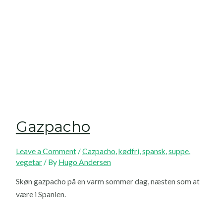
Gazpacho
Leave a Comment
/
Cazpacho
,
kødfri
,
spansk
,
suppe
,
vegetar
/ By
Hugo Andersen
Skøn gazpacho på en varm sommer dag, næsten som at
være i Spanien.