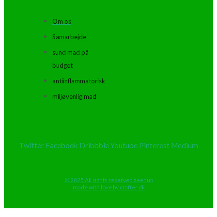
Om os
Samarbejde
sund mad på
budget
antiinflammatorisk
miljøvenlig mad
Twitter
Facebook
Dribbble
Youtube
Pinterest
Medium
© 2025 All rights reserved zeenup
made with love by crafter.dk