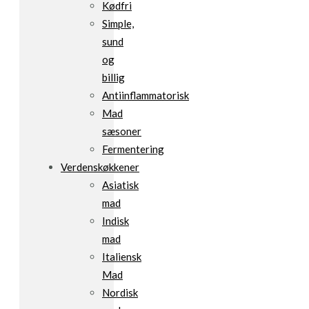
Kødfri
Simple,
sund
og
billig
Antiinflammatorisk
Mad
sæsoner
Fermentering
Verdenskøkkener
Asiatisk
mad
Indisk
mad
Italiensk
Mad
Nordisk