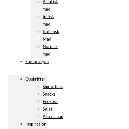
Asiatisk
mad
Indisk
mad
Italiensk
Mad
Nordisk
mad
Samarbejde
Opskrifter
Smoothies
Snacks
Frokost
Salat
Aftensmad
Inspiration