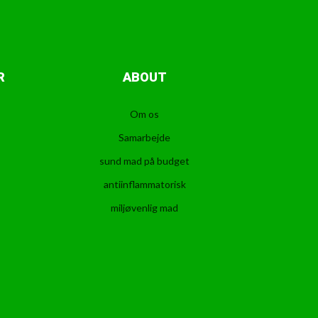
R
ABOUT
Om os
Samarbejde
sund mad på budget
antiinflammatorisk
miljøvenlig mad