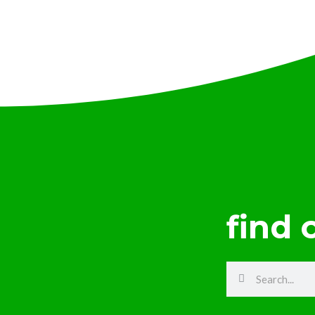
find 
Search
Search