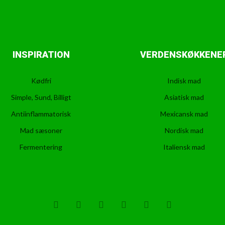
INSPIRATION
VERDENSKØKKENE
Kødfri
Indisk mad
Simple, Sund, Billigt
Asiatisk mad
Antiinflammatorisk
Mexicansk mad
Mad sæsoner
Nordisk mad
Fermentering
Italiensk mad
T
F
D
Y
P
M
w
a
r
o
i
e
i
c
i
u
n
d