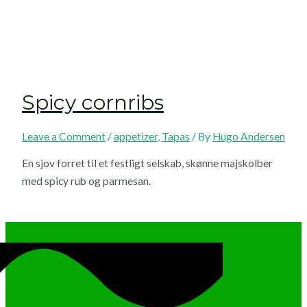
Spicy cornribs
Leave a Comment
/
appetizer
,
Tapas
/ By
Hugo Andersen
En sjov forret til et festligt selskab, skønne majskolber
med spicy rub og parmesan.