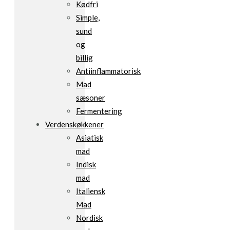
Kødfri
Simple,
sund
og
billig
Antiinflammatorisk
Mad
sæsoner
Fermentering
Verdenskøkkener
Asiatisk
mad
Indisk
mad
Italiensk
Mad
Nordisk