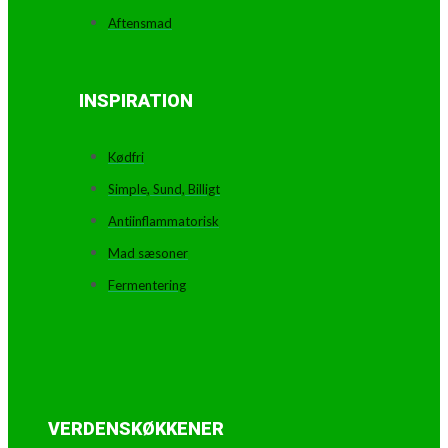
Aftensmad
INSPIRATION
Kødfri
Simple, Sund, Billigt
Antiinflammatorisk
Mad sæsoner
Fermentering
VERDENSKØKKENER