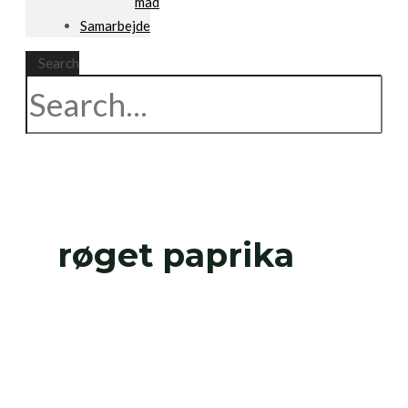
mad
Samarbejde
Search
røget paprika