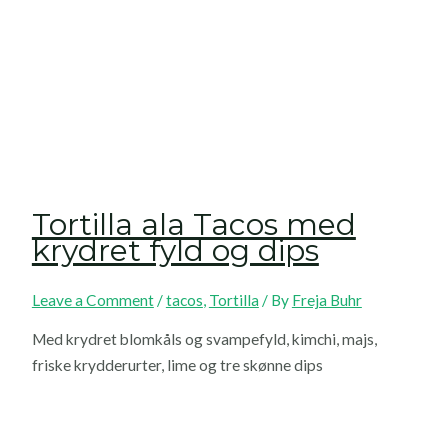
Tortilla ala Tacos med
krydret fyld og dips
Leave a Comment
/
tacos
,
Tortilla
/ By
Freja Buhr
Med krydret blomkåls og svampefyld, kimchi, majs,
friske krydderurter, lime og tre skønne dips