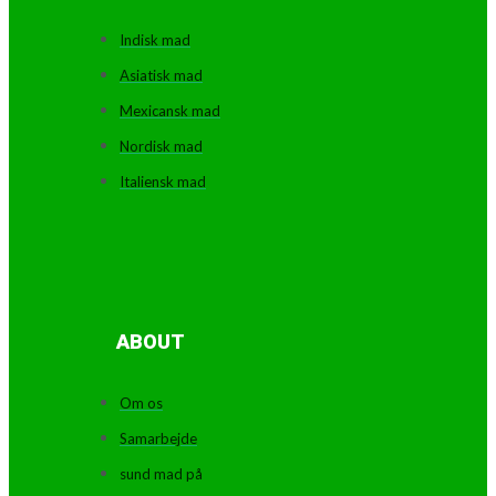
Indisk mad
Asiatisk mad
Mexicansk mad
Nordisk mad
Italiensk mad
ABOUT
Om os
Samarbejde
sund mad på