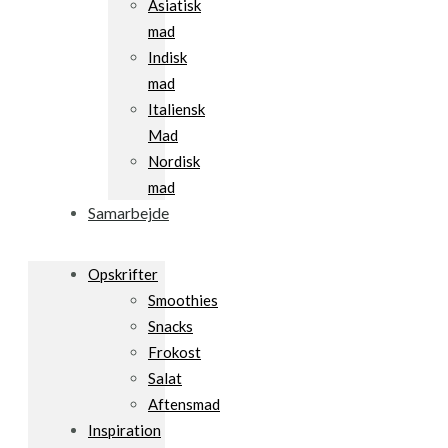
Asiatisk
mad
Indisk
mad
Italiensk
Mad
Nordisk
mad
Samarbejde
Opskrifter
Smoothies
Snacks
Frokost
Salat
Aftensmad
Inspiration