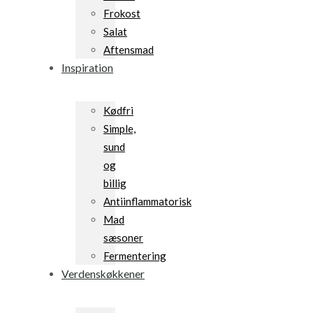
Frokost
Salat
Aftensmad
Inspiration
Kødfri
Simple,
sund
og
billig
Antiinflammatorisk
Mad
sæsoner
Fermentering
Verdenskøkkener