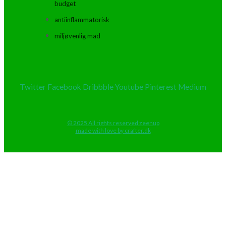
budget
antiinflammatorisk
miljøvenlig mad
Twitter
Facebook
Dribbble
Youtube
Pinterest
Medium
© 2025 All rights reserved zeenup
made with love by crafter.dk