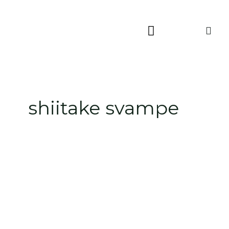
Skip
to
content
shiitake svampe