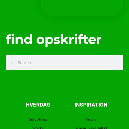
find opskrifter
Search
Search
HVERDAG
INSPIRATION
Smoothies
Kødfri
Snacks
Simple, Sund, Billigt