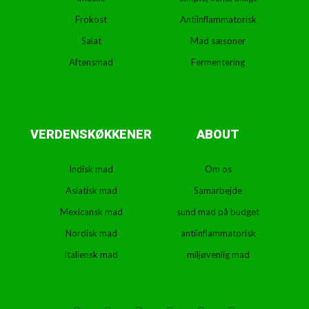
Frokost
Antiinflammatorisk
Salat
Mad sæsoner
Aftensmad
Fermentering
VERDENSKØKKENER
ABOUT
Indisk mad
Om os
Asiatisk mad
Samarbejde
Mexicansk mad
sund mad på budget
Nordisk mad
antiinflammatorisk
Italiensk mad
miljøvenlig mad
T
F
D
Y
P
M
w
a
r
o
i
e
i
c
i
u
n
d