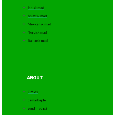
Indisk mad
Asiatisk mad
Mexicansk mad
Nordisk mad
Italiensk mad
ABOUT
Om os
Samarbejde
sund mad på