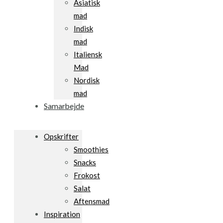
Asiatisk
mad
Indisk
mad
Italiensk
Mad
Nordisk
mad
Samarbejde
Opskrifter
Smoothies
Snacks
Frokost
Salat
Aftensmad
Inspiration