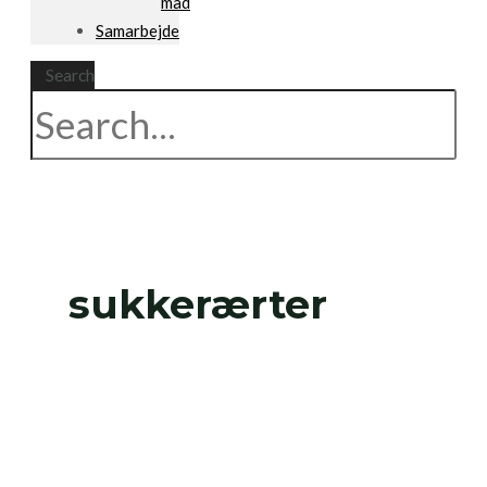
mad
Samarbejde
Search
sukkerærter