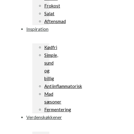
Frokost
Salat
Aftensmad
Inspiration
Kødfri
Simple,
sund
og
billig
Antiinflammatorisk
Mad
sæsoner
Fermentering
Verdenskøkkener