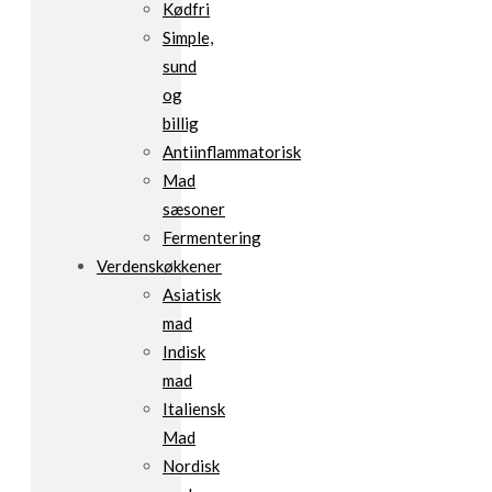
Kødfri
Simple,
sund
og
billig
Antiinflammatorisk
Mad
sæsoner
Fermentering
Verdenskøkkener
Asiatisk
mad
Indisk
mad
Italiensk
Mad
Nordisk