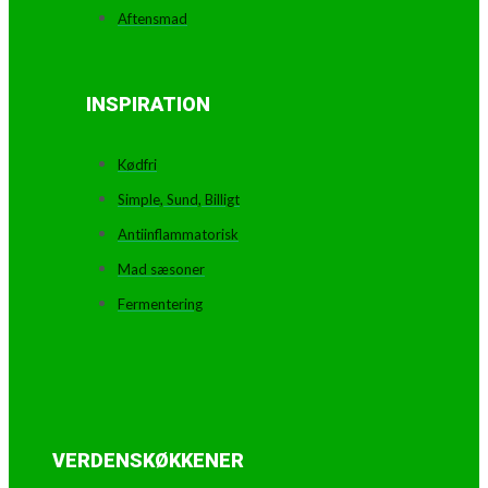
Aftensmad
INSPIRATION
Kødfri
Simple, Sund, Billigt
Antiinflammatorisk
Mad sæsoner
Fermentering
VERDENSKØKKENER