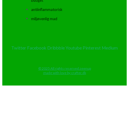
budget
antiinflammatorisk
miljøvenlig mad
Twitter
Facebook
Dribbble
Youtube
Pinterest
Medium
© 2025 All rights reserved zeenup
made with love by crafter.dk