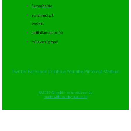
Samarbejde
sund mad på
budget
antiinflammatorisk
miljøvenlig mad
Twitter
Facebook
Dribbble
Youtube
Pinterest
Medium
© 2025 All rights reserved zeenup
made with love by crafter.dk