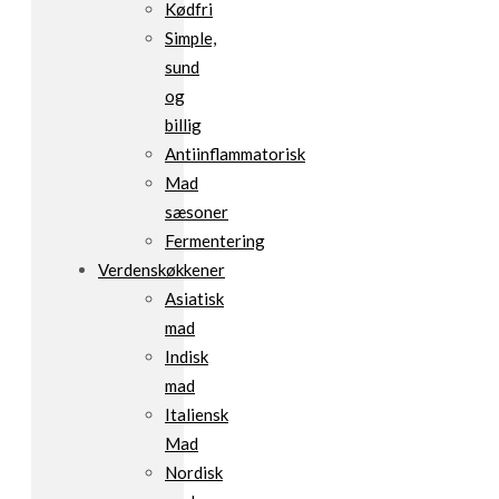
Kødfri
Simple,
sund
og
billig
Antiinflammatorisk
Mad
sæsoner
Fermentering
Verdenskøkkener
Asiatisk
mad
Indisk
mad
Italiensk
Mad
Nordisk