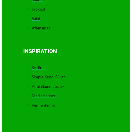
Frokost
Salat
Aftensmad
INSPIRATION
Kødfri
Simple, Sund, Billigt
Antiinflammatorisk
Mad sæsoner
Fermentering