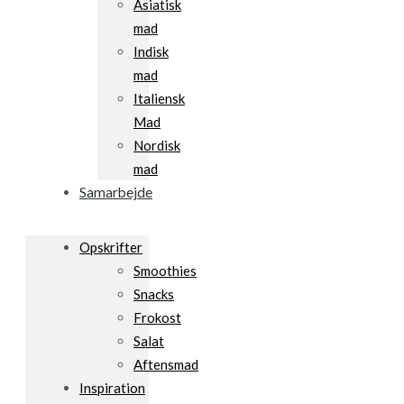
Asiatisk
mad
Indisk
mad
Italiensk
Mad
Nordisk
mad
Samarbejde
Opskrifter
Smoothies
Snacks
Frokost
Salat
Aftensmad
Inspiration