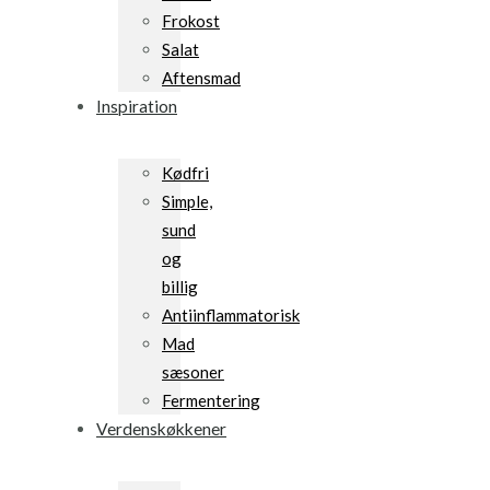
Frokost
Salat
Aftensmad
Inspiration
Kødfri
Simple,
sund
og
billig
Antiinflammatorisk
Mad
sæsoner
Fermentering
Verdenskøkkener