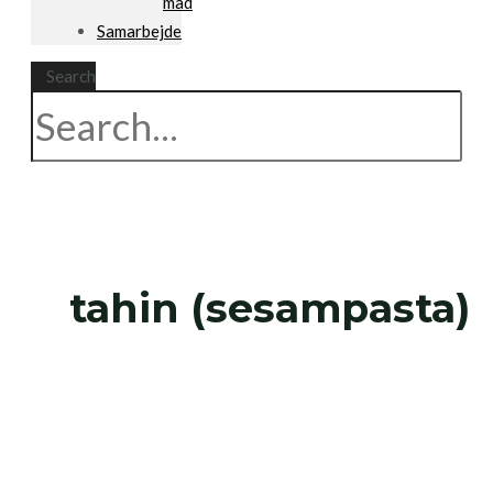
mad
Samarbejde
Search
tahin (sesampasta)