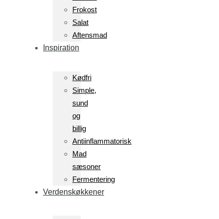
Frokost
Salat
Aftensmad
Inspiration
Kødfri
Simple,
sund
og
billig
Antiinflammatorisk
Mad
sæsoner
Fermentering
Verdenskøkkener