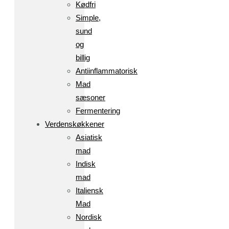
Kødfri
Simple,
sund
og
billig
Antiinflammatorisk
Mad
sæsoner
Fermentering
Verdenskøkkener
Asiatisk
mad
Indisk
mad
Italiensk
Mad
Nordisk