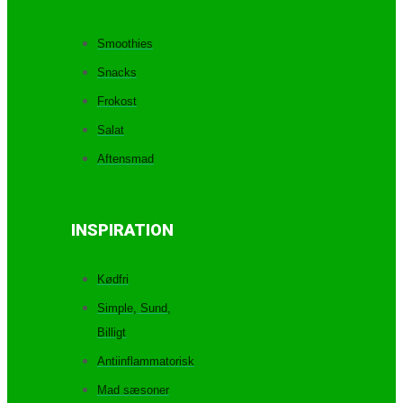
Smoothies
Snacks
Frokost
Salat
Aftensmad
INSPIRATION
Kødfri
Simple, Sund,
Billigt
Antiinflammatorisk
Mad sæsoner