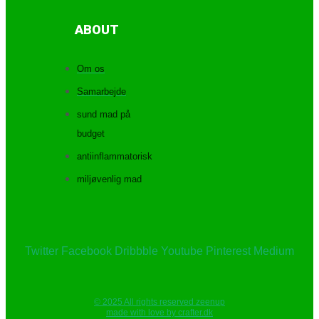
ABOUT
Om os
Samarbejde
sund mad på
budget
antiinflammatorisk
miljøvenlig mad
Twitter
Facebook
Dribbble
Youtube
Pinterest
Medium
© 2025 All rights reserved zeenup
made with love by crafter.dk