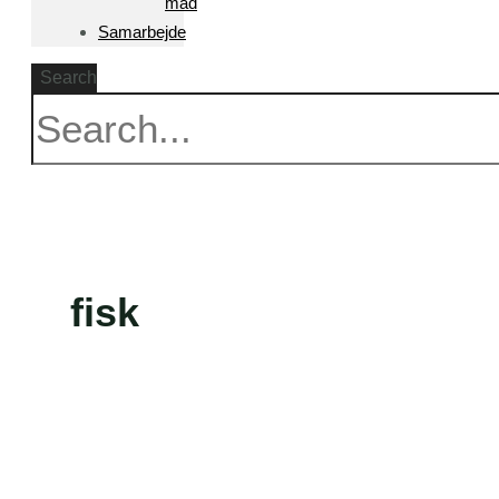
mad
Samarbejde
Search
fisk