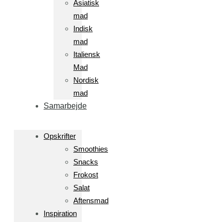
Asiatisk
mad
Indisk
mad
Italiensk
Mad
Nordisk
mad
Samarbejde
Opskrifter
Smoothies
Snacks
Frokost
Salat
Aftensmad
Inspiration