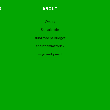
R
ABOUT
Om os
Samarbejde
sund mad på budget
antiinflammatorisk
miljøvenlig mad