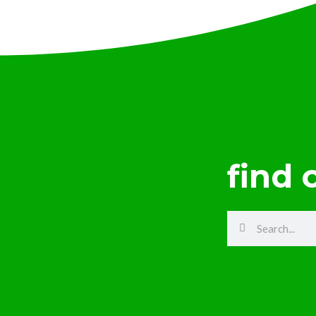
find 
Search
Search