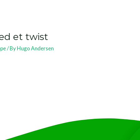
d et twist
ppe
/ By
Hugo Andersen