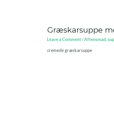
Græskarsuppe me
Leave a Comment
/
Aftensmad
,
su
cremede græskarsuppe