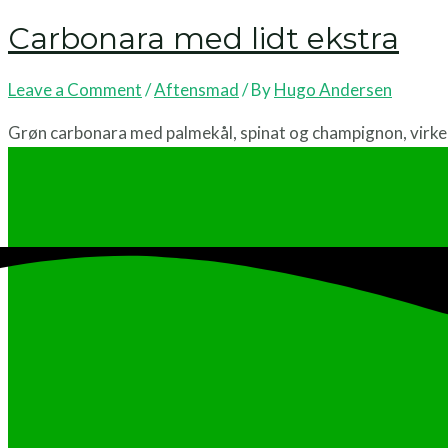
Carbonara med lidt ekstra
Leave a Comment
/
Aftensmad
/ By
Hugo Andersen
Grøn carbonara med palmekål, spinat og champignon, virkel