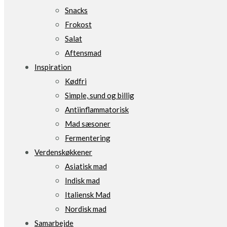
Snacks
Frokost
Salat
Aftensmad
Inspiration
Kødfri
Simple, sund og billig
Antiinflammatorisk
Mad sæsoner
Fermentering
Verdenskøkkener
Asiatisk mad
Indisk mad
Italiensk Mad
Nordisk mad
Samarbejde