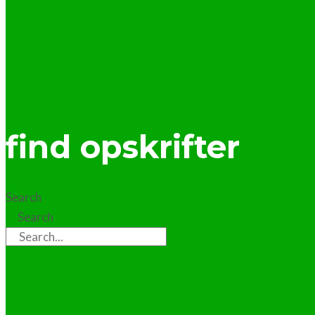
find opskrifter
Search
Search