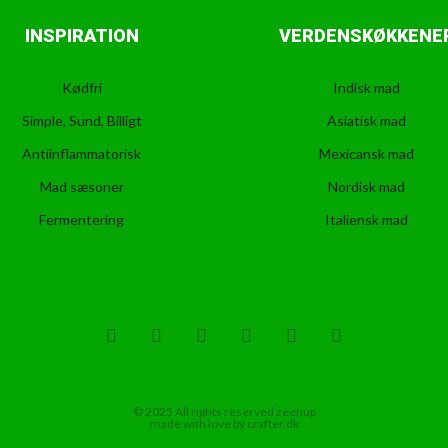
INSPIRATION
VERDENSKØKKENE
Kødfri
Indisk mad
Simple, Sund, Billigt
Asiatisk mad
Antiinflammatorisk
Mexicansk mad
Mad sæsoner
Nordisk mad
Fermentering
Italiensk mad
T
F
D
Y
P
M
w
a
r
o
i
e
i
c
i
u
n
d
t
e
b
t
t
i
t
b
b
u
e
u
© 2025 All rights reserved zeenup
e
o
b
b
r
m
made with love by crafter.dk
r
o
l
e
e