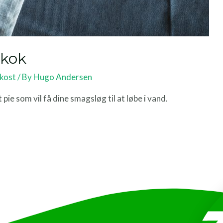
skok
kost
/ By
Hugo Andersen
pie som vil få dine smagsløg til at løbe i vand.