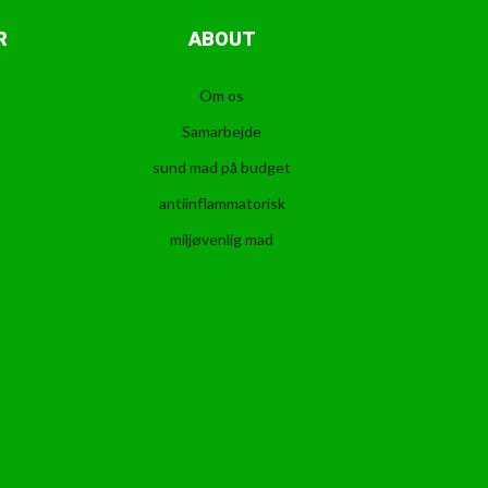
R
ABOUT
Om os
Samarbejde
sund mad på budget
antiinflammatorisk
miljøvenlig mad