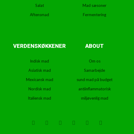
Salat
Mad sæsoner
Aftensmad
Fermentering
VERDENSKØKKENER
ABOUT
Indisk mad
Om os
Asiatisk mad
Samarbejde
Mexicansk mad
sund mad på budget
Nordisk mad
antiinflammatorisk
Italiensk mad
miljøvenlig mad
T
F
D
Y
P
M
w
a
r
o
i
e
i
c
i
u
n
d
t
e
b
t
t
i
t
b
b
u
e
u