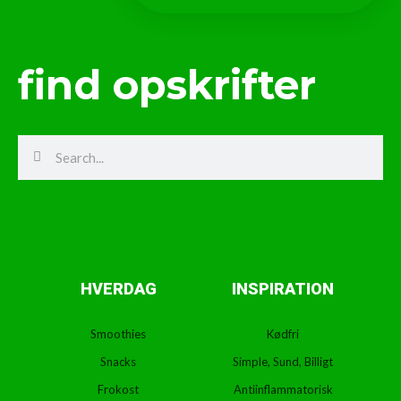
find opskrifter
Search
Search
HVERDAG
INSPIRATION
Smoothies
Kødfri
Snacks
Simple, Sund, Billigt
Frokost
Antiinflammatorisk