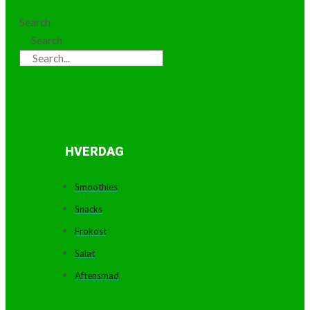
Search
Search
HVERDAG
Smoothies
Snacks
Frokost
Salat
Aftensmad