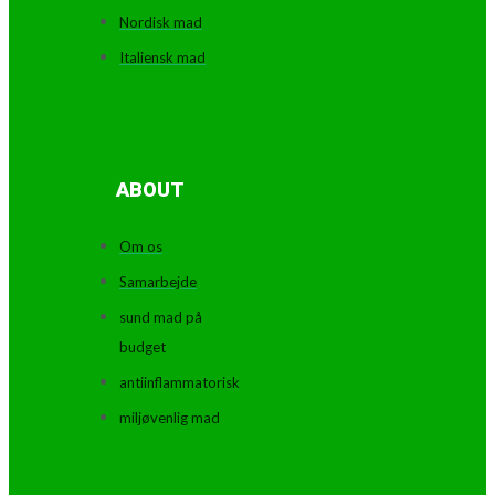
Nordisk mad
Italiensk mad
ABOUT
Om os
Samarbejde
sund mad på
budget
antiinflammatorisk
miljøvenlig mad