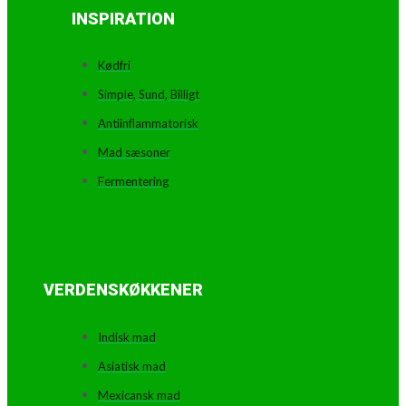
INSPIRATION
Kødfri
Simple, Sund, Billigt
Antiinflammatorisk
Mad sæsoner
Fermentering
VERDENSKØKKENER
Indisk mad
Asiatisk mad
Mexicansk mad