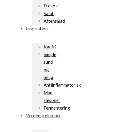
Frokost
Salat
Aftensmad
Inspiration
Kødfri
Simple,
sund
og
billig
Antiinflammatorisk
Mad
sæsoner
Fermentering
Verdenskøkkener