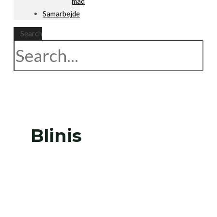
mad
Samarbejde
Search
Blinis