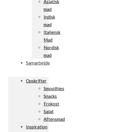
Asiatisk
mad
Indisk
mad
Italiensk
Mad
Nordisk
mad
Samarbejde
Opskrifter
Smoothies
Snacks
Frokost
Salat
Aftensmad
Inspiration