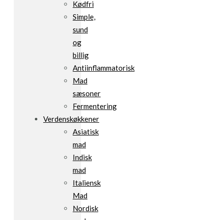
Kødfri
Simple,
sund
og
billig
Antiinflammatorisk
Mad
sæsoner
Fermentering
Verdenskøkkener
Asiatisk
mad
Indisk
mad
Italiensk
Mad
Nordisk