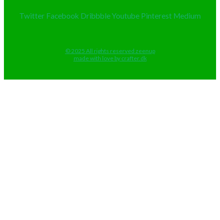
Twitter
Facebook
Dribbble
Youtube
Pinterest
Medium
© 2025 All rights reserved zeenup
made with love by crafter.dk