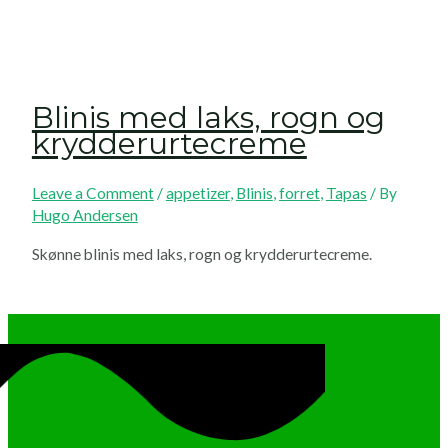
Blinis med laks, rogn og
krydderurte­creme
Leave a Comment
/
appetizer
,
Blinis
,
forret
,
Tapas
/ By
Hugo Andersen
Skønne blinis med laks, rogn og krydderurtecreme.