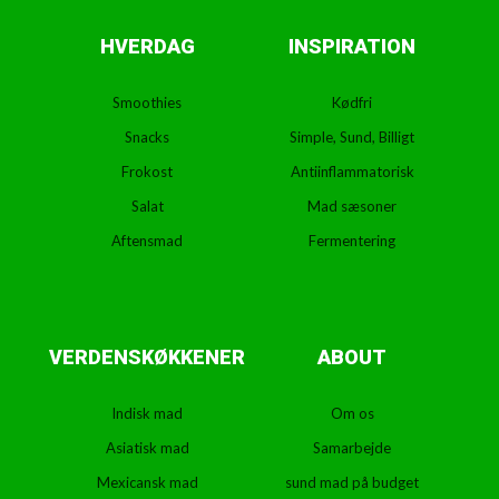
HVERDAG
INSPIRATION
Smoothies
Kødfri
Snacks
Simple, Sund, Billigt
Frokost
Antiinflammatorisk
Salat
Mad sæsoner
Aftensmad
Fermentering
VERDENSKØKKENER
ABOUT
Indisk mad
Om os
Asiatisk mad
Samarbejde
Mexicansk mad
sund mad på budget