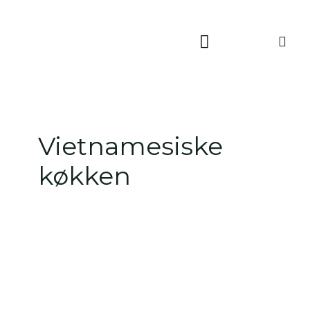
Skip
to
content
Vietnamesiske
køkken