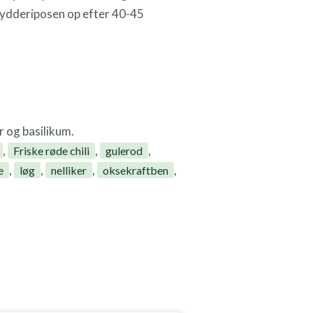
krydderiposen op efter 40-45
r og basilikum.
,
,
,
Friske røde chili
gulerod
,
,
,
,
e
løg
nelliker
oksekraftben