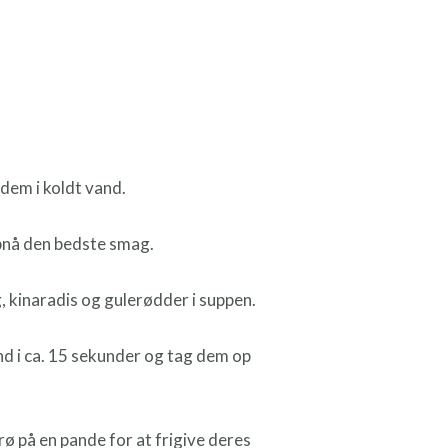
dem i koldt vand.
opnå den bedste smag.
g, kinaradis og gulerødder i suppen.
and i ca. 15 sekunder og tag dem op
ø på en pande for at frigive deres