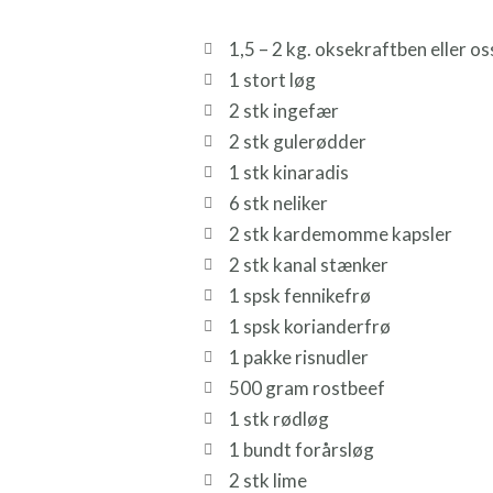
1,5 – 2 kg. oksekraftben eller o
1 stort løg
2 stk ingefær
2 stk gulerødder
1 stk kinaradis
6 stk neliker
2 stk kardemomme kapsler
2 stk kanal stænker
1 spsk fennikefrø
1 spsk korianderfrø
1 pakke risnudler
500 gram rostbeef
1 stk rødløg
1 bundt forårsløg
2 stk lime