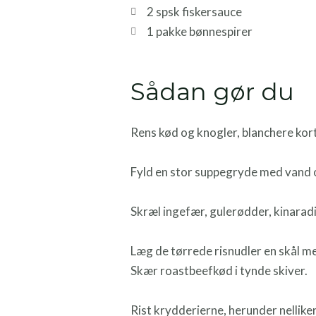
2 spsk fiskersauce
1 pakke bønnespirer
Sådan gør du
Rens kød og knogler, blanchere kort
Fyld en stor suppegryde med vand o
Skræl ingefær, gulerødder, kinaradis
Læg de tørrede risnudler en skål me
Skær roastbeefkød i tynde skiver.
Rist krydderierne, herunder nellike