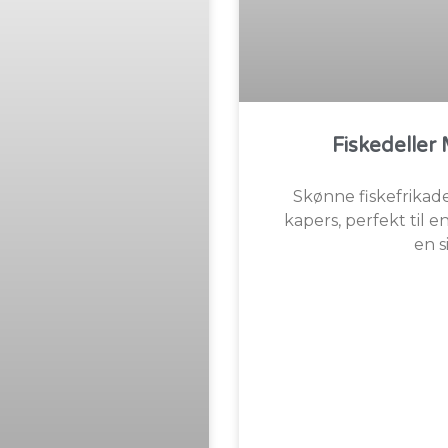
Fiskedeller
Skønne fiskefrikad
kapers, perfekt til e
en s