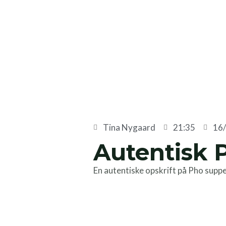
Skip
to
content
Tina Nygaard
21:35
16
Autentisk 
En autentiske opskrift på Pho supp