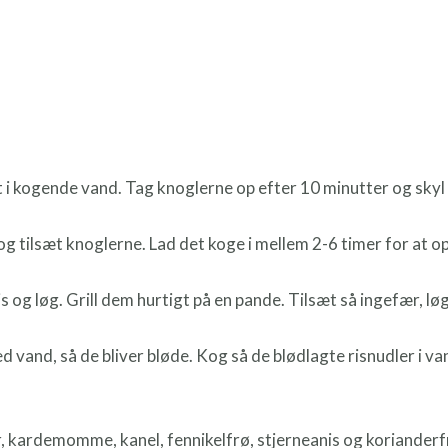
 i kogende vand. Tag knoglerne op efter 10 minutter og skyl 
g tilsæt knoglerne. Lad det koge i mellem 2-6 timer for at 
 og løg. Grill dem hurtigt på en pande. Tilsæt så ingefær, lø
d vand, så de bliver bløde. Kog så de blødlagte risnudler i v
r, kardemomme, kanel, fennikelfrø, stjerneanis og korianderfr