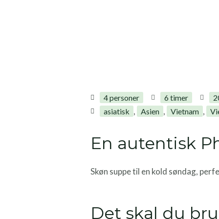
4 personer
6 timer
2
,
,
,
asiatisk
Asien
Vietnam
Vi
En autentisk Ph
Skøn suppe til en kold søndag, perf
Det skal du br