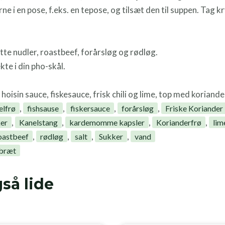
e i en pose, f.eks. en tepose, og tilsæt den til suppen. Tag 
ætte nudler, roastbeef, forårsløg og rødløg.
te i din pho-skål.
sin sauce, fiskesauce, frisk chili og lime, top med koriande
,
,
,
,
elfrø
fishsause
fiskersauce
forårsløg
Friske Koriander
,
,
,
,
er
Kanelstang
kardemomme kapsler
Korianderfrø
lim
,
,
,
,
oastbeef
rødløg
salt
Sukker
vand
bræt
så lide