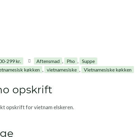
,
,
00-299 kr.
Aftensmad
Pho
Suppe
,
,
etnamesisk køkken
vietnamesiske
Vietnamesiske køkken
o opskrift
ekt opskrift for vietnam elskeren.
uge