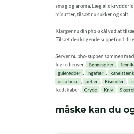
smag og aroma. Læg alle krydderiern
minutter, tilsæt nu sukker og salt.
Klargør nu din pho-skål ved at tils
Tilsæt den kogende suppefond direk
Server nu pho-suppen sammen med hoi
Ingredienser:
,
Bønnespirer
fennik
,
,
gulerødder
ingefær
kanelstænk
,
,
,
osso buco
peber
Risnudler
r
Redskaber:
,
,
Gryde
Kniv
Skære
måske kan du og