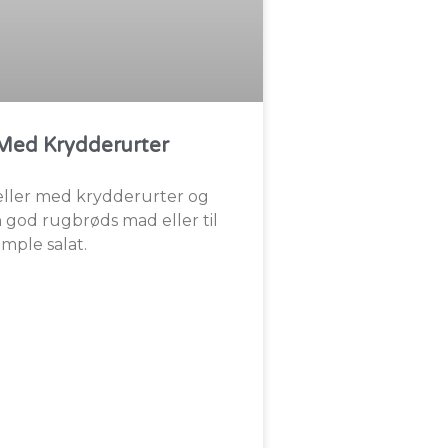
 Med Krydderurter
eller med krydderurter og
n god rugbrøds mad eller til
imple salat.