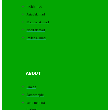
Indisk mad
Asiatisk mad
Mexicansk mad
Nordisk mad
Italiensk mad
ABOUT
Om os
Samarbejde
sund mad på
budget