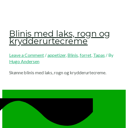
Blinis med laks, rogn og
krydderurte­creme
Leave a Comment
/
appetizer
,
Blinis
,
forret
,
Tapas
/ By
Hugo Andersen
Skønne blinis med laks, rogn og krydderurtecreme.