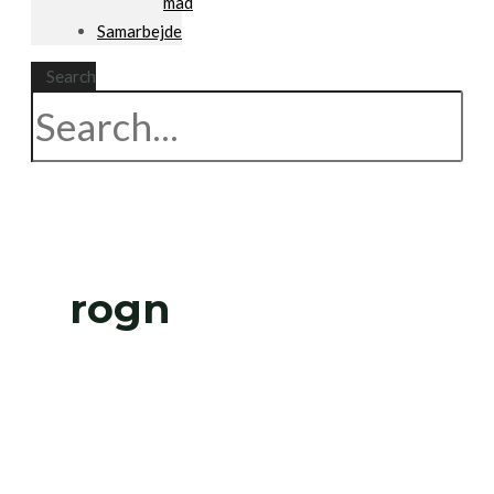
mad
Samarbejde
Search
rogn