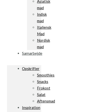
Asiatisk
mad
Indisk
mad
Italiensk
Mad
Nordisk
mad
Samarbejde
Opskrifter
Smoothies
Snacks
Frokost
Salat
Aftensmad
Inspiration