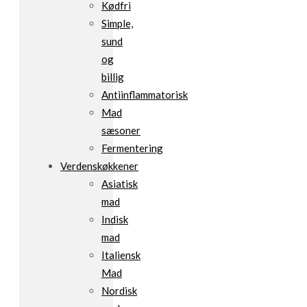
Kødfri
Simple,
sund
og
billig
Antiinflammatorisk
Mad
sæsoner
Fermentering
Verdenskøkkener
Asiatisk
mad
Indisk
mad
Italiensk
Mad
Nordisk