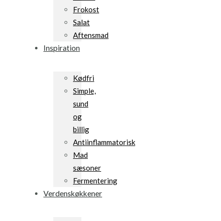
Frokost
Salat
Aftensmad
Inspiration
Kødfri
Simple,
sund
og
billig
Antiinflammatorisk
Mad
sæsoner
Fermentering
Verdenskøkkener