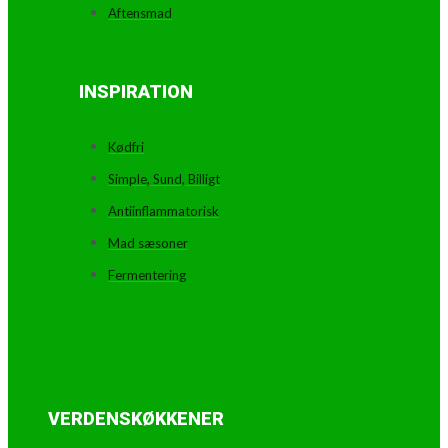
Aftensmad
INSPIRATION
Kødfri
Simple, Sund, Billigt
Antiinflammatorisk
Mad sæsoner
Fermentering
VERDENSKØKKENER