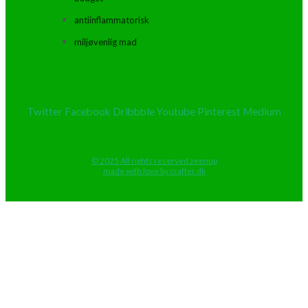
antiinflammatorisk
miljøvenlig mad
Twitter
Facebook
Dribbble
Youtube
Pinterest
Medium
© 2025 All rights reserved zeenup
made with love by crafter.dk