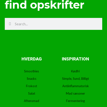
find opskrifter
Search
Search
HVERDAG
INSPIRATION
Smoothies
Kødfri
Snacks
Simple, Sund, Billigt
Frokost
Antiinflammatorisk
Salat
Mad sæsoner
Aftensmad
Fermentering