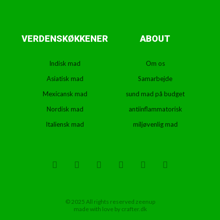
VERDENSKØKKENER
ABOUT
Indisk mad
Om os
Asiatisk mad
Samarbejde
Mexicansk mad
sund mad på budget
Nordisk mad
antiinflammatorisk
Italiensk mad
miljøvenlig mad
T
F
D
Y
P
M
w
a
r
o
i
e
i
c
i
u
n
d
t
e
b
t
t
i
t
b
b
u
e
u
e
o
b
b
r
m
r
o
l
e
e
© 2025 All rights reserved zeenup
k
e
s
made with love by crafter.dk
t