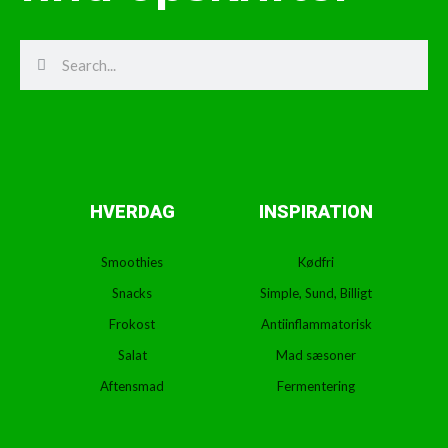
Search
Search
HVERDAG
INSPIRATION
Smoothies
Kødfri
Snacks
Simple, Sund, Billigt
Frokost
Antiinflammatorisk
Salat
Mad sæsoner
Aftensmad
Fermentering