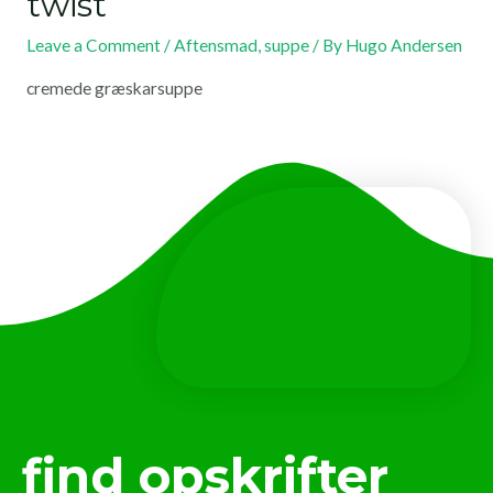
twist
Leave a Comment
/
Aftensmad
,
suppe
/ By
Hugo Andersen
cremede græskarsuppe
find opskrifter