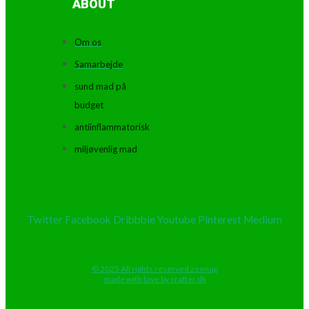
ABOUT
Om os
Samarbejde
sund mad på
budget
antiinflammatorisk
miljøvenlig mad
Twitter
Facebook
Dribbble
Youtube
Pinterest
Medium
© 2025 All rights reserved zeenup
made with love by crafter.dk