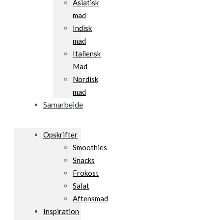
Asiatisk
mad
Indisk
mad
Italiensk
Mad
Nordisk
mad
Samarbejde
Opskrifter
Smoothies
Snacks
Frokost
Salat
Aftensmad
Inspiration