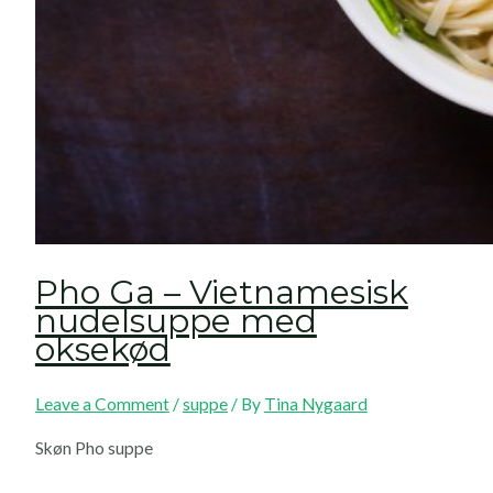
Pho Ga – Vietnamesisk
nudelsuppe med
oksekød
Leave a Comment
/
suppe
/ By
Tina Nygaard
Skøn Pho suppe