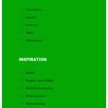
Smoothies
Snacks
Frokost
Salat
Aftensmad
INSPIRATION
Kødfri
Simple, Sund, Billigt
Antiinflammatorisk
Mad sæsoner
Fermentering