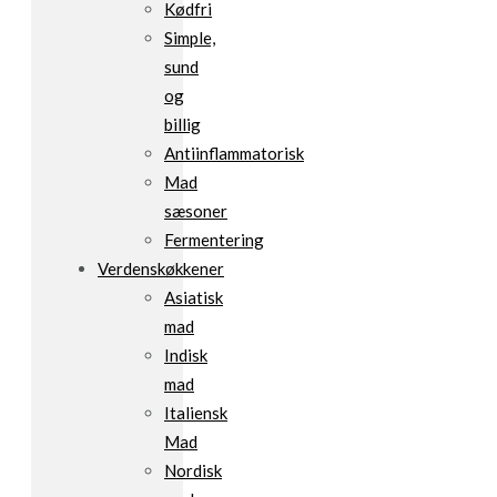
Kødfri
Simple,
sund
og
billig
Antiinflammatorisk
Mad
sæsoner
Fermentering
Verdenskøkkener
Asiatisk
mad
Indisk
mad
Italiensk
Mad
Nordisk