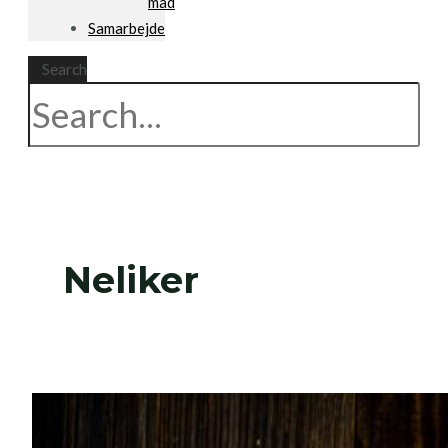
mad
Samarbejde
Search
Neliker