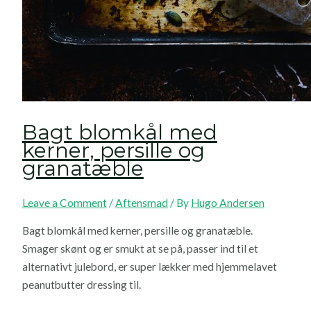
Bagt blomkål med
kerner, persille og
granatæble
Leave a Comment
/
Aftensmad
/ By
Hugo Andersen
Bagt blomkål med kerner, persille og granatæble.
Smager skønt og er smukt at se på, passer ind til et
alternativt julebord, er super lækker med hjemmelavet
peanutbutter dressing til.