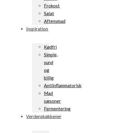
Frokost
Salat
Aftensmad
Inspiration
Kødfri
Simple,
sund
og
billig
Antiinflammatorisk
Mad
sæsoner
Fermentering
Verdenskøkkener