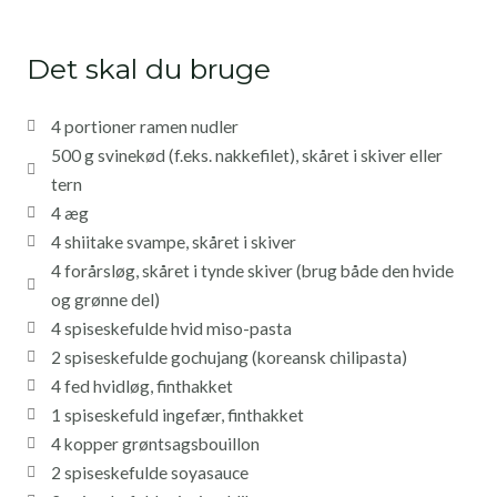
Det skal du bruge
4 portioner ramen nudler
500 g svinekød (f.eks. nakkefilet), skåret i skiver eller
tern
4 æg
4 shiitake svampe, skåret i skiver
4 forårsløg, skåret i tynde skiver (brug både den hvide
og grønne del)
4 spiseskefulde hvid miso-pasta
2 spiseskefulde gochujang (koreansk chilipasta)
4 fed hvidløg, finthakket
1 spiseskefuld ingefær, finthakket
4 kopper grøntsagsbouillon
2 spiseskefulde soyasauce