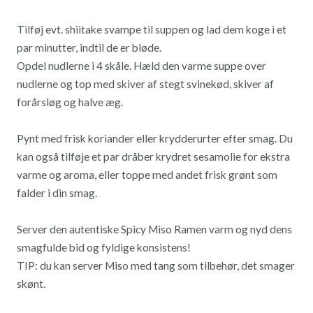
Tilføj evt. shiitake svampe til suppen og lad dem koge i et
par minutter, indtil de er bløde.
Opdel nudlerne i 4 skåle. Hæld den varme suppe over
nudlerne og top med skiver af stegt svinekød, skiver af
forårsløg og halve æg.
Pynt med frisk koriander eller krydderurter efter smag. Du
kan også tilføje et par dråber krydret sesamolie for ekstra
varme og aroma, eller toppe med andet frisk grønt som
falder i din smag.
Server den autentiske Spicy Miso Ramen varm og nyd dens
smagfulde bid og fyldige konsistens!
TIP: du kan server Miso med tang som tilbehør, det smager
skønt.