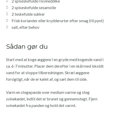
2 spiseskefulde risvineddike
2 spiseskefulde sesamolie
2 teskefulde sukker
Frisk koriander eller krydderurter efter smag (til pynt)
salt, efter behov
Sådan gør du
Start med at koge æggene i en gryde med kogende vand i
ca. 6-7 minutter. Placer dem derefter i en skål med iskoldt
vand for at stoppe tilberedningen. Skræl æggene
forsigtigt, når de er kølet af, og sæt dem til side.
Varm en stegepande over medium varme og steg
svinekødet, indtil det er brunet og gennemstegt. Fjern
svinekødet fra panden og hold det varmt.