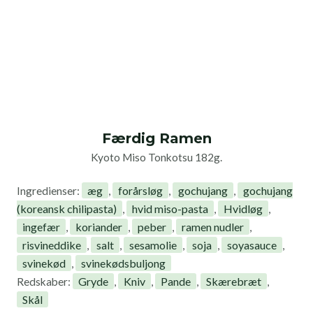
Færdig Ramen
Kyoto Miso Tonkotsu 182g.
æg
forårsløg
gochujang
gochujang
Ingredienser:
,
,
,
(koreansk chilipasta)
hvid miso-pasta
Hvidløg
,
,
,
ingefær
koriander
peber
ramen nudler
,
,
,
,
risvineddike
salt
sesamolie
soja
soyasauce
,
,
,
,
,
svinekød
svinekødsbuljong
,
Gryde
Kniv
Pande
Skærebræt
Redskaber:
,
,
,
,
Skål