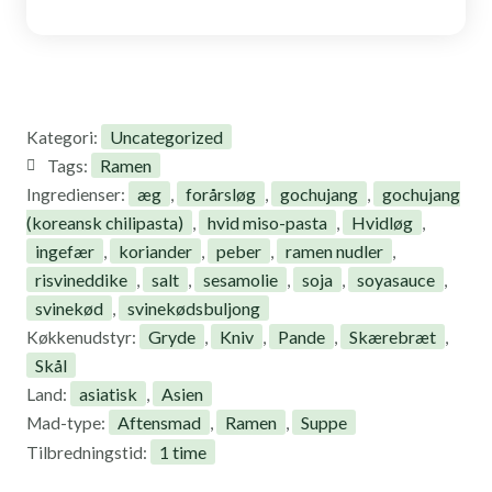
Uncategorized
Kategori:
Ramen
Tags:
æg
forårsløg
gochujang
gochujang
Ingredienser:
,
,
,
(koreansk chilipasta)
hvid miso-pasta
Hvidløg
,
,
,
ingefær
koriander
peber
ramen nudler
,
,
,
,
risvineddike
salt
sesamolie
soja
soyasauce
,
,
,
,
,
svinekød
svinekødsbuljong
,
Gryde
Kniv
Pande
Skærebræt
Køkkenudstyr:
,
,
,
,
Skål
asiatisk
Asien
Land:
,
Aftensmad
Ramen
Suppe
Mad-type:
,
,
1 time
Tilbredningstid: