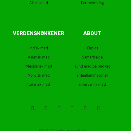
Aftensmad
Fermentering
VERDENSKØKKENER
ABOUT
Indisk mad
Om os
Asiatisk mad
Samarbejde
Mexicansk mad
sund mad på budget
Nordisk mad
antiinflammatorisk
Italiensk mad
miljøvenlig mad
T
F
D
Y
P
M
w
a
r
o
i
e
i
c
i
u
n
d
t
e
b
t
t
i
t
b
b
u
e
u
e
o
b
b
r
m
r
o
l
e
e
© 2025 All rights reserved zeenup