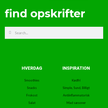
find opskrifter
Search
Search
HVERDAG
INSPIRATION
Smoothies
Kødfri
Snacks
Simple, Sund, Billigt
Frokost
Antiinflammatorisk
Salat
Mad sæsoner