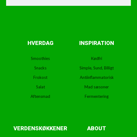
HVERDAG
INSPIRATION
Smoothies
Kødfri
Snacks
Simple, Sund, Billigt
Frokost
Antiinflammatorisk
Salat
Mad sæsoner
Aftensmad
Fermentering
VERDENSKØKKENER
ABOUT