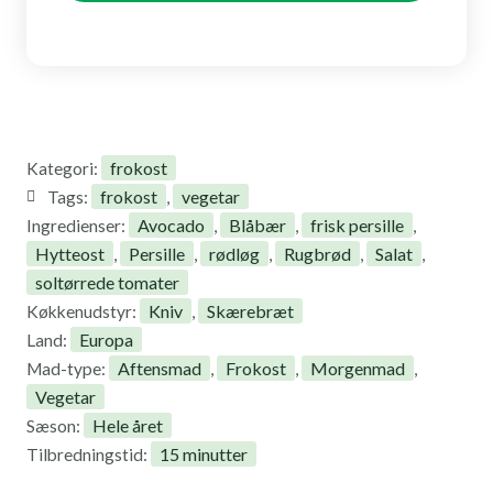
frokost
Kategori:
frokost
vegetar
Tags:
,
Avocado
Blåbær
frisk persille
Ingredienser:
,
,
,
Hytteost
Persille
rødløg
Rugbrød
Salat
,
,
,
,
,
soltørrede tomater
Kniv
Skærebræt
Køkkenudstyr:
,
Europa
Land:
Aftensmad
Frokost
Morgenmad
Mad-type:
,
,
,
Vegetar
Hele året
Sæson:
15 minutter
Tilbredningstid: