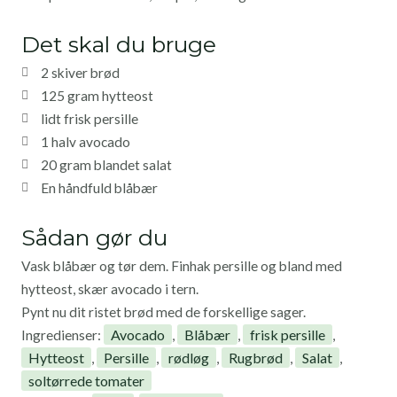
Det skal du bruge
2 skiver brød
125 gram hytteost
lidt frisk persille
1 halv avocado
20 gram blandet salat
En håndfuld blåbær
Sådan gør du
Vask blåbær og tør dem. Finhak persille og
bland med
hytteost, skær avocado i tern.
Pynt nu dit ristet brød med de forskellige sager.
Avocado
Blåbær
frisk persille
Ingredienser:
,
,
,
Hytteost
Persille
rødløg
Rugbrød
Salat
,
,
,
,
,
soltørrede tomater