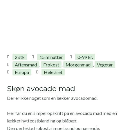
2 stk
15 minutter
0-99 kr.
Aftensmad
Frokost
Morgenmad
Vegetar
,
,
,
Europa
Hele året
Skøn avocado mad
Der er ikke noget som en lækker avocadomad.
Her får du en simpel opskrift på en avocado mad med en
lækker hytteostblanding og blåbær.
Den perfekte frokost, simpel, sund og nærende.