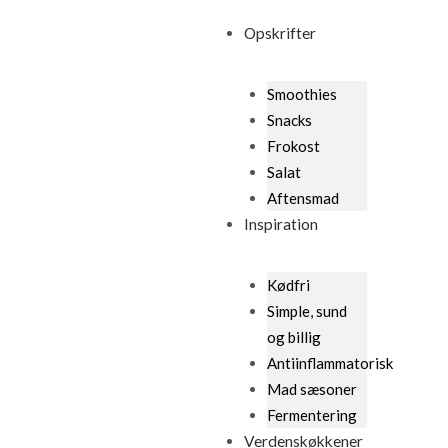
Skip
Opskrifter
to
content
Smoothies
Snacks
Frokost
Salat
Aftensmad
Inspiration
Kødfri
Simple, sund
og billig
Antiinflammatorisk
Mad sæsoner
Fermentering
Verdenskøkkener