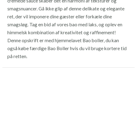
cremede sauce skaber det en harmoni af teksturer og
smagsnuancer. Gå ikke glip af denne delikate og elegante
ret, der vil imponere dine gæster eller forkæle dine
smagsløg. Tag en bid af vores bao med laks, og oplev en
himmelsk kombination af kreativitet og raffinement!
Denne opskrift er med hjemmelavet Bao boller, du kan
også købe færdige Bao Boller hvis du vil bruge kortere tid
på retten.