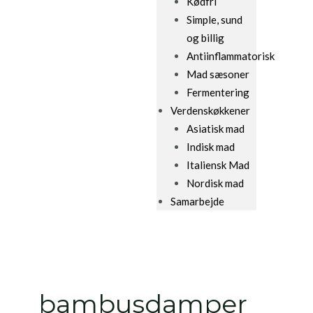
Kødfri
Simple, sund
og billig
Antiinflammatorisk
Mad sæsoner
Fermentering
Verdenskøkkener
Asiatisk mad
Indisk mad
Italiensk Mad
Nordisk mad
Samarbejde
bambusdamper