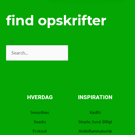
find opskrifter
Search
Search
HVERDAG
INSPIRATION
Smoothies
Kødfri
Snacks
Simple, Sund, Billigt
Frokost
Antiinflammatorisk