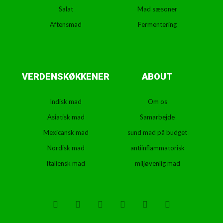
Salat
Mad sæsoner
Aftensmad
Fermentering
VERDENSKØKKENER
ABOUT
Indisk mad
Om os
Asiatisk mad
Samarbejde
Mexicansk mad
sund mad på budget
Nordisk mad
antiinflammatorisk
Italiensk mad
miljøvenlig mad
T
F
D
Y
P
M
w
a
r
o
i
e
i
c
i
u
n
d
t
e
b
t
t
i
t
b
b
u
e
u