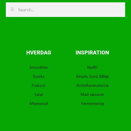
Search
Search
HVERDAG
INSPIRATION
Smoothies
Kødfri
Snacks
Simple, Sund, Billigt
Frokost
Antiinflammatorisk
Salat
Mad sæsoner
Aftensmad
Fermentering