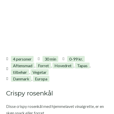
4 personer
30 min
0-99 kr.
Aftensmad
Forret
Hovedret
Tapas
,
,
,
,
tilbehør
Vegetar
,
Danmark
Europa
,
Crispy rosenkål
Disse crispy rosenkål med hjemmelavet vinaigrette, er en
skøn snack eller forret.