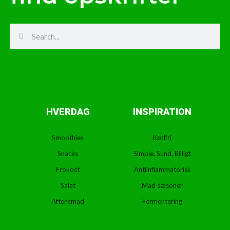
Search
Search
HVERDAG
INSPIRATION
Smoothies
Kødfri
Snacks
Simple, Sund, Billigt
Frokost
Antiinflammatorisk
Salat
Mad sæsoner
Aftensmad
Fermentering