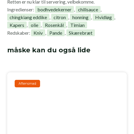
Retten er nu klar til servering, velbekomme.
bodhvedekerner
chilisauce
Ingredienser:
,
,
chingkiang eddike
citron
honning
Hvidløg
,
,
,
,
Kapers
olie
Rosenkål
Timian
,
,
,
Kniv
Pande
Skærebræt
Redskaber:
,
,
måske kan du også lide
Aftensmad