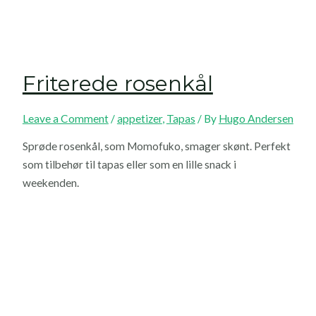
Friterede rosenkål
Leave a Comment
/
appetizer
,
Tapas
/ By
Hugo Andersen
Sprøde rosenkål, som Momofuko, smager skønt. Perfekt
som tilbehør til tapas eller som en lille snack i
weekenden.