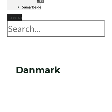
mad
Samarbejde
Search
Danmark