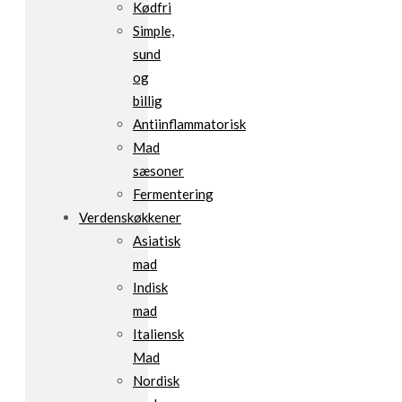
Kødfri
Simple,
sund
og
billig
Antiinflammatorisk
Mad
sæsoner
Fermentering
Verdenskøkkener
Asiatisk
mad
Indisk
mad
Italiensk
Mad
Nordisk