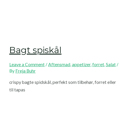
Bagt spiskål
Leave a Comment
/
Aftensmad
,
appetizer
,
forret
,
Salat
/
By
Freja Buhr
crispy bagte spidskål, perfekt som tilbehør, forret eller
til tapas