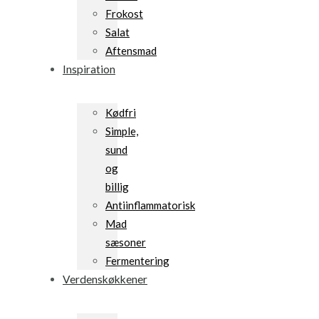
Frokost
Salat
Aftensmad
Inspiration
Kødfri
Simple,
sund
og
billig
Antiinflammatorisk
Mad
sæsoner
Fermentering
Verdenskøkkener