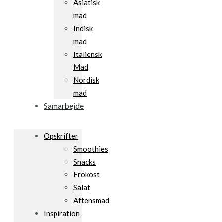
Asiatisk
mad
Indisk
mad
Italiensk
Mad
Nordisk
mad
Samarbejde
Opskrifter
Smoothies
Snacks
Frokost
Salat
Aftensmad
Inspiration