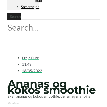
mad
Samarbejde
Search
Freja Buhr
11:48
16/05/2022
Ananas og
kokos smoothie
Skøn ananas og kokos smoothie, der smager af pina
colada.