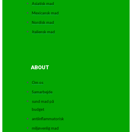
Asiatisk mad
Mexicansk mad
Nordisk mad
Italiensk mad
ABOUT
Om os
Samarbejde
sund mad på
budget
antiinflammatorisk
miljøvenlig mad