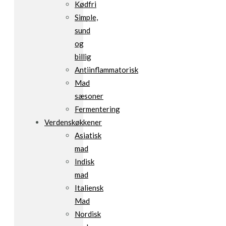
Kødfri
Simple,
sund
og
billig
Antiinflammatorisk
Mad
sæsoner
Fermentering
Verdenskøkkener
Asiatisk
mad
Indisk
mad
Italiensk
Mad
Nordisk