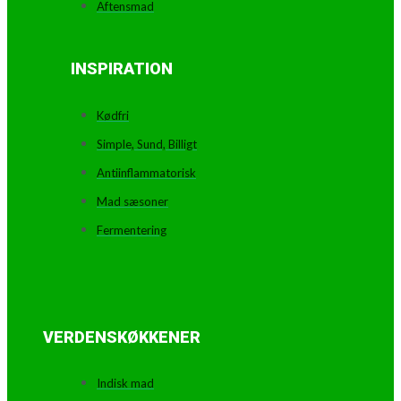
Aftensmad
INSPIRATION
Kødfri
Simple, Sund, Billigt
Antiinflammatorisk
Mad sæsoner
Fermentering
VERDENSKØKKENER
Indisk mad