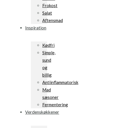
Frokost
Salat
Aftensmad
Inspiration
Kødfri
Simple,
sund
og
billig
Antiinflammatorisk
Mad
sæsoner
Fermentering
Verdenskøkkener