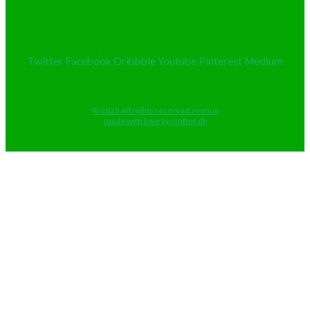
Twitter
Facebook
Dribbble
Youtube
Pinterest
Medium
© 2025 All rights reserved zeenup
made with love by crafter.dk