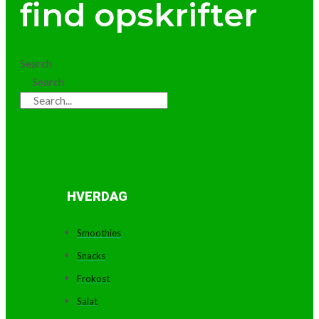
find opskrifter
Search
Search
HVERDAG
Smoothies
Snacks
Frokost
Salat