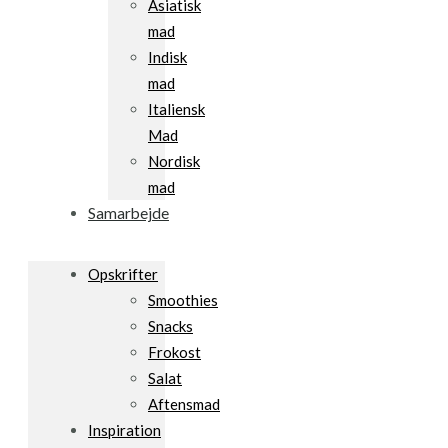
Asiatisk
mad
Indisk
mad
Italiensk
Mad
Nordisk
mad
Samarbejde
Opskrifter
Smoothies
Snacks
Frokost
Salat
Aftensmad
Inspiration