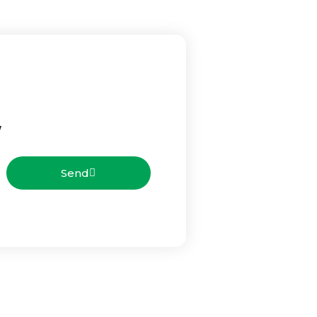
v
Send