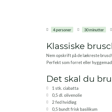
4 personer
30 minutter
Klassiske brus
Nem opskrift på de lækreste brusc
Perfekt som forret eller hyggemad, 
Det skal du br
1 stk. ciabatta
0,5 dl. olivenolie
2 fed hvidløg
0,5 bundt frisk basilikum