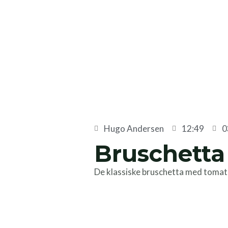
Skip
to
content
Hugo Andersen
12:49
0
Bruschetta
De klassiske bruschetta med tomat