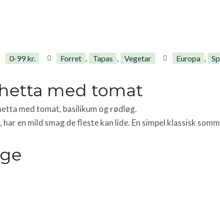
,
,
,
0-99 kr.
Forret
Tapas
Vegetar
Europa
Sp
chetta med tomat
hetta med tomat, basilikum og rødløg.
har en mild smag de fleste kan lide. En simpel klassisk somme
uge