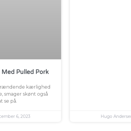
 Med Pulled Pork
 brændende kærlighed
e, smager skønt også
t se på.
ember 6, 2023
Hugo Anders