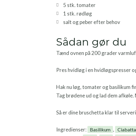
5 stk. tomater
1 stk. rødløg
salt og peber efter behov
Sådan gør du
Tænd ovnen på 200 grader varmluft
Pres hvidløg i en hvidløgspresser o
Hak nu løg, tomater og basilikum fin
Tag brødene ud og lad dem afkøle.
Så er dine bruschetta klar til server
Ingredienser:
,
Basilikum
Ciabatt