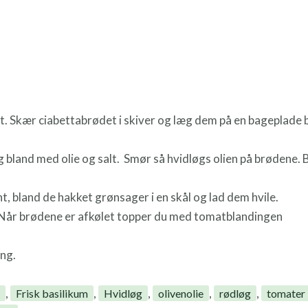
. Skær ciabettabrødet i skiver og læg dem på en bageplade
g bland med olie og salt. Smør så hvidløgs olien på brødene. 
t, bland de hakket grønsager i en skål og lad dem hvile.
 Når brødene er afkølet topper du med tomatblandingen
ing.
,
,
,
,
,
a
Frisk basilikum
Hvidløg
olivenolie
rødløg
tomater