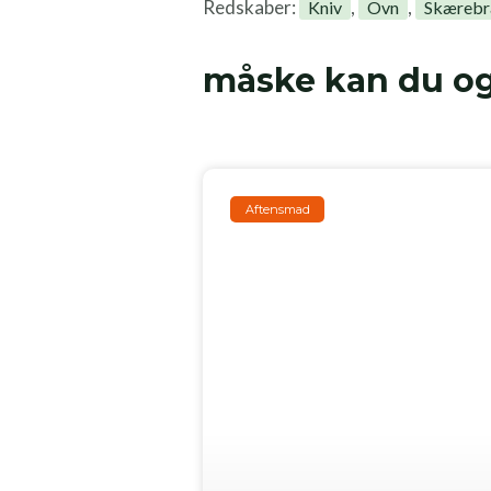
Redskaber:
,
,
Kniv
Ovn
Skæreb
måske kan du og
Aftensmad