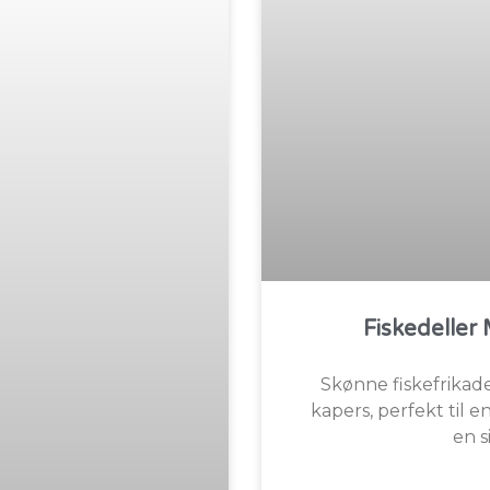
Fiskedeller
Skønne fiskefrikad
kapers, perfekt til e
en s