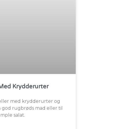
 Med Krydderurter
eller med krydderurter og
n god rugbrøds mad eller til
imple salat.