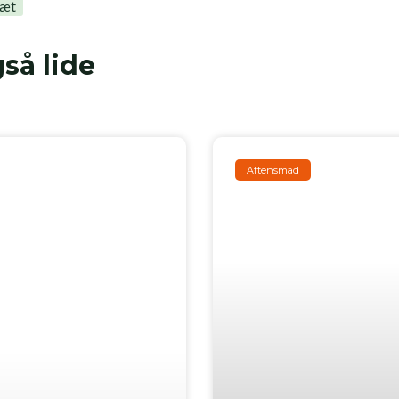
ræt
så lide
Aftensmad