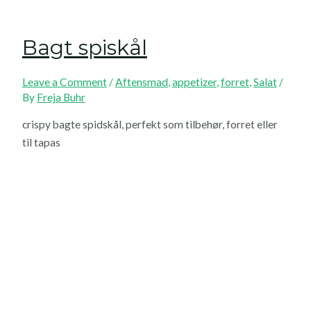
Bagt spiskål
Leave a Comment
/
Aftensmad
,
appetizer
,
forret
,
Salat
/
By
Freja Buhr
crispy bagte spidskål, perfekt som tilbehør, forret eller
til tapas