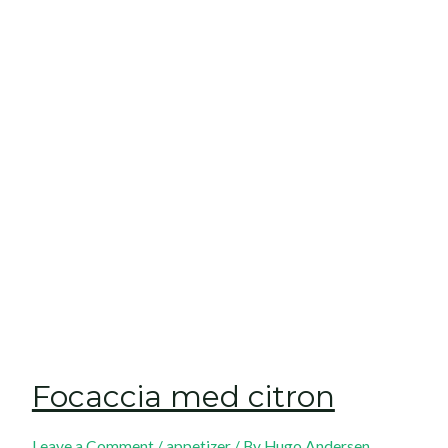
Focaccia med citron
Leave a Comment
/
appetizer
/ By
Hugo Andersen