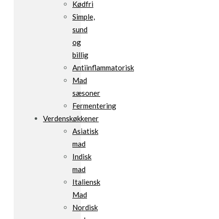
Kødfri
Simple,
sund
og
billig
Antiinflammatorisk
Mad
sæsoner
Fermentering
Verdenskøkkener
Asiatisk
mad
Indisk
mad
Italiensk
Mad
Nordisk