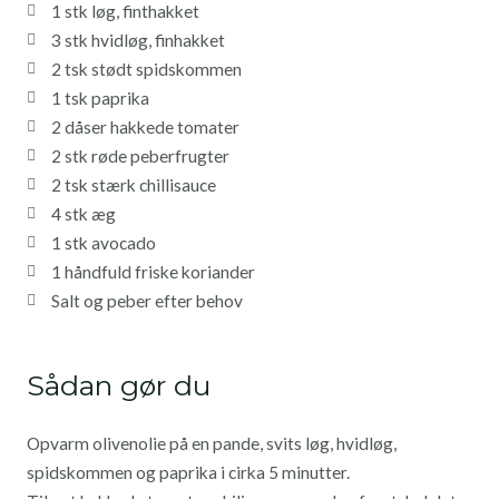
1 stk løg, finthakket
3 stk hvidløg, finhakket
2 tsk stødt spidskommen
1 tsk paprika
2 dåser hakkede tomater
2 stk røde peberfrugter
2 tsk stærk chillisauce
4 stk æg
1 stk avocado
1 håndfuld friske koriander
Salt og peber efter behov
Sådan gør du
Opvarm olivenolie på en pande, svits løg, hvidløg,
spidskommen og paprika i cirka 5 minutter.