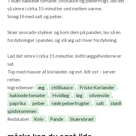
Tilsæt hakkede tomater, chilisauce og peberfrugt, lad det
så simre i cirka 15 minutter ved mellem varme.
Smag til med salt og peber.
Skær avocado stykker og kom dem på panden,
lav så en
fordybninger i panden, og slå æg ud i hver fordybning.
Lad det simre i cirka 15 minutter, indtil æggehviderne er
sat.
Top med masser af koriander, og evt. lidt ost – server
retten.
æg
chillisauce
Friske Koriander
Ingredienser:
,
,
,
hakkede tomater
Hvidløg
løg
olivenolie
,
,
,
,
paprika
peber
røde peberfrugter
salt
stødt
,
,
,
,
spidskommen
Kniv
Pande
Skærebræt
Redskaber:
,
,