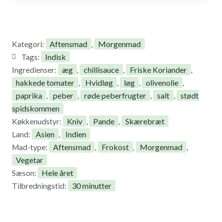
Aftensmad
Morgenmad
Kategori:
,
Indisk
Tags:
æg
chillisauce
Friske Koriander
Ingredienser:
,
,
,
hakkede tomater
Hvidløg
løg
olivenolie
,
,
,
,
paprika
peber
røde peberfrugter
salt
stødt
,
,
,
,
spidskommen
Kniv
Pande
Skærebræt
Køkkenudstyr:
,
,
Asien
Indien
Land:
,
Aftensmad
Frokost
Morgenmad
Mad-type:
,
,
,
Vegetar
Hele året
Sæson:
30 minutter
Tilbredningstid: