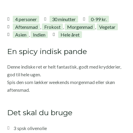
4 personer
30 minutter
0-99 kr.
Aftensmad
Frokost
Morgenmad
Vegetar
,
,
,
Asien
Indien
Hele året
,
En spicy indisk pande
Denne indiske ret er helt fantastisk, godt med krydderier,
god til hele ugen.
Spis den som lækker weekends morgenmad eller skøn
aftensmad.
Det skal du bruge
3 spsk olivenolie