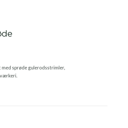
øde
t med sprøde gulerodsstrimler,
rværkeri.