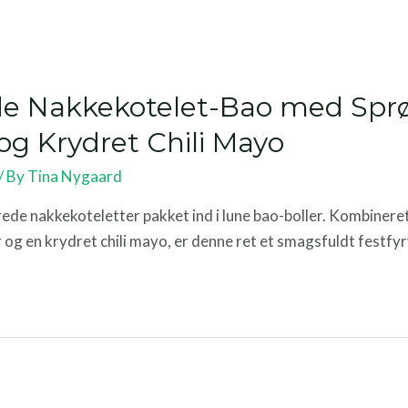
de Nakkekotelet-Bao med Spr
og Krydret Chili Mayo
/ By
Tina Nygaard
de nakkekoteletter pakket ind i lune bao-boller. Kombinere
og en krydret chili mayo, er denne ret et smagsfuldt festfy