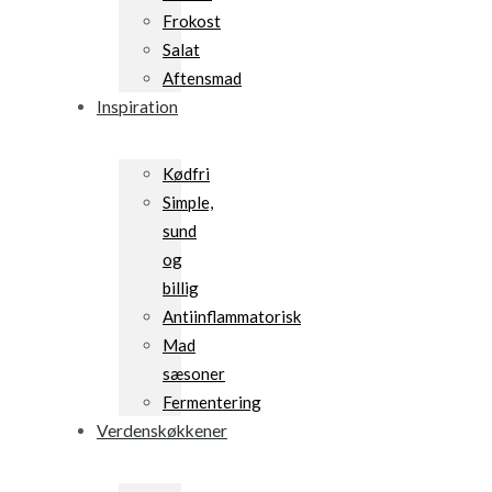
Frokost
Salat
Aftensmad
Inspiration
Kødfri
Simple,
sund
og
billig
Antiinflammatorisk
Mad
sæsoner
Fermentering
Verdenskøkkener