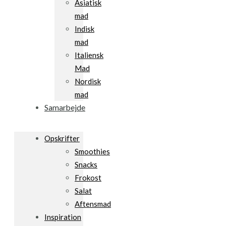
Asiatisk
mad
Indisk
mad
Italiensk
Mad
Nordisk
mad
Samarbejde
Opskrifter
Smoothies
Snacks
Frokost
Salat
Aftensmad
Inspiration