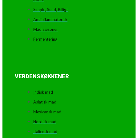
Simple, Sund, Billigt
Antiinflammatorisk
Mad sæsoner
Fermentering
VERDENSKØKKENER
Indisk mad
Asiatisk mad
Mexicansk mad
Nordisk mad
Italiensk mad