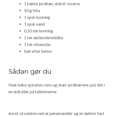
1 bakke jordbær, skåret i kvarte
50 g feta
1 spsk honning
1 spsk vand
0,50 tsk honning
1 tsk æblecidereddike
1 tsk olivenolie
Salt efter behov
Sådan gør du
Vask baby spinaten, rens og skær jordbærene, put det i
en skål eller på tallerknerne.
Anret så salaten ved at pekannødder og en lækker fast