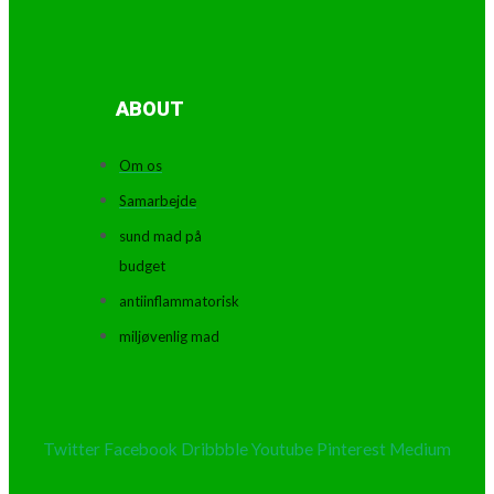
ABOUT
Om os
Samarbejde
sund mad på
budget
antiinflammatorisk
miljøvenlig mad
Twitter
Facebook
Dribbble
Youtube
Pinterest
Medium