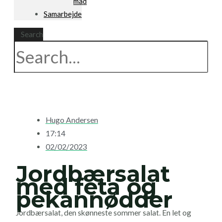
mad
Samarbejde
Search
Hugo Andersen
17:14
02/02/2023
Jordbærsalat
med feta og
pekannødder
Jordbærsalat, den skønneste sommer salat. En let og