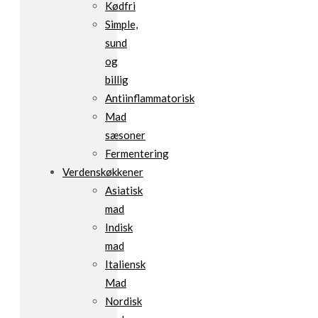
Kødfri
Simple,
sund
og
billig
Antiinflammatorisk
Mad
sæsoner
Fermentering
Verdenskøkkener
Asiatisk
mad
Indisk
mad
Italiensk
Mad
Nordisk