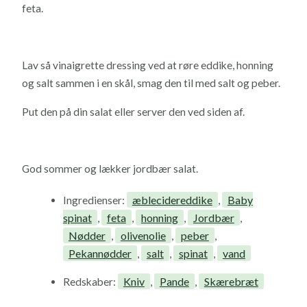
feta.
Lav så vinaigrette dressing ved at røre eddike, honning
og salt sammen i en skål, smag den til med salt og peber.
Put den på din salat eller server den ved siden af.
God sommer og lækker jordbær salat.
æblecidereddike
Baby
Ingredienser:
,
spinat
feta
honning
Jordbær
,
,
,
,
Nødder
olivenolie
peber
,
,
,
Pekannødder
salt
spinat
vand
,
,
,
Kniv
Pande
Skærebræt
Redskaber:
,
,